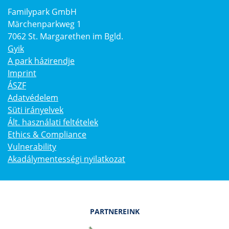
Familypark GmbH
Märchenparkweg 1
7062 St. Margarethen im Bgld.
Gyik
A park házirendje
Imprint
ÁSZF
Adatvédelem
Süti irányelvek
Ált. használati feltételek
Ethics & Compliance
Vulnerability
Akadálymentességi nyilatkozat
PARTNEREINK