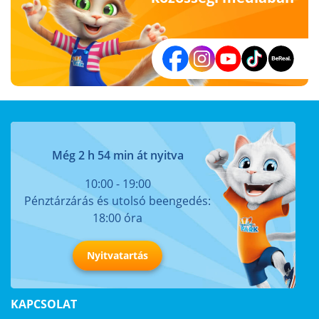
Még 2 h 54 min át nyitva
10:00 - 19:00
Pénztárzárás és utolsó beengedés:
18:00 óra
Nyitvatartás
KAPCSOLAT