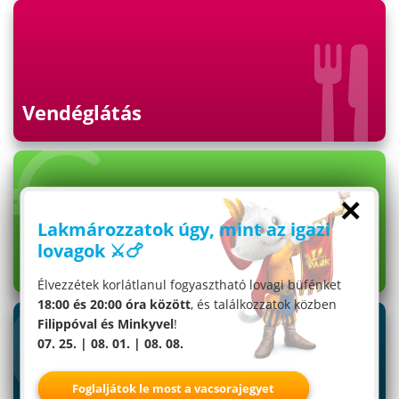
Vendéglátás
×
Lakmározzatok úgy, mint az igazi
lovagok ⚔️🍗
Árak
Élvezzétek korlátlanul fogyasztható lovagi büfénket
18:00 és 20:00 óra között
, és találkozzatok közben
Filippóval és Minkyvel
!
07. 25. | 08. 01. | 08. 08.
Foglaljátok le most a vacsorajegyet