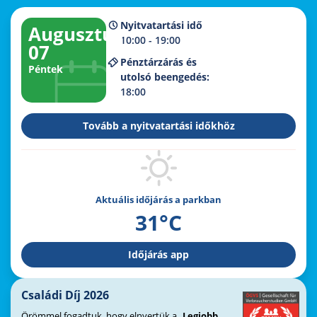
Nyitvatartási idő
Augusztus
10:00 - 19:00
07
Pénztárzárás és
Péntek
utolsó beengedés:
18:00
Tovább a nyitvatartási időkhöz
Aktuális időjárás a parkban
31°C
Időjárás app
Családi Díj 2026
Örömmel fogadtuk, hogy elnyertük a „
Legjobb