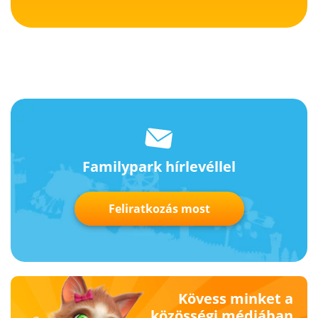
Familypark hírlevéllel
Feliratkozás most
Kövess minket a
közösségi médiában