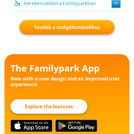
Kerekesszékkel a Familyparkban
Tovább a szolgáltatásokhoz
The Familypark App
Now with a new design and an improved user
experience!
Explore the features