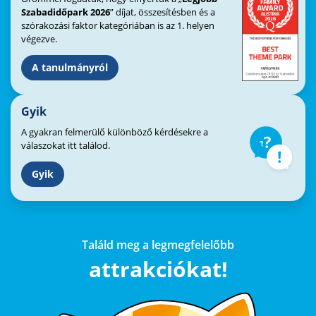
Szabadidőpark 2026
” díjat, összesítésben és a
szórakozási faktor kategóriában is az 1. helyen
végezve.
A tanulmányról
Gyik
A gyakran felmerülő különböző kérdésekre a
válaszokat itt találod.
Gyik
Találd meg a legmegfelelőbb
attrakciókat!