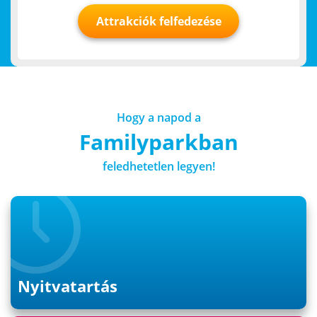
Attrakciók felfedezése
Hogy a napod a
Familyparkban
feledhetetlen legyen!
Nyitvatartás