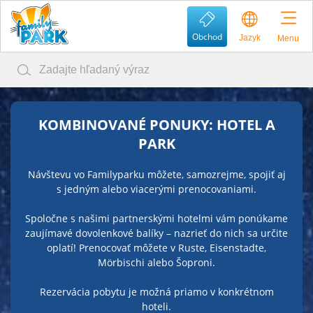
Obchod
Jazyk
Menu
KOMBINOVANÉ PONUKY: HOTEL A
PARK
Návštevu vo Familyparku môžete, samozrejme, spojiť aj
s jedným alebo viacerými prenocovaniami.
Spoločne s našimi partnerskými hotelmi vám ponúkame
zaujímavé dovolenkové balíky – nazrieť do nich sa určite
oplatí! Prenocovať môžete v Ruste, Eisenstadte,
Mörbischi alebo Šoproni.
Rezervácia pobytu je možná priamo v konkrétnom
hoteli.