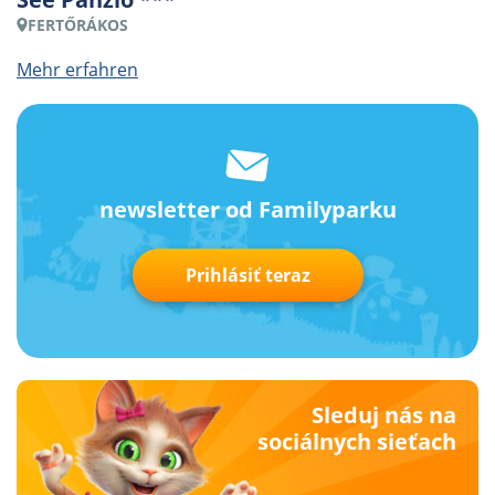
FERTŐRÁKOS
Mehr erfahren
newsletter od Familyparku
Prihlásiť teraz
Sleduj nás na
sociálnych sieťach