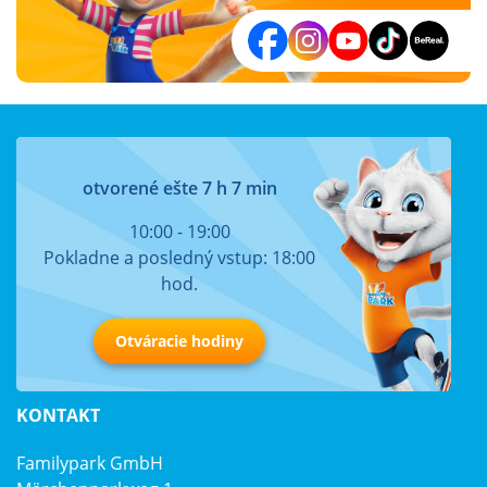
otvorené ešte 7 h 7 min
10:00 - 19:00
Pokladne a posledný vstup: 18:00
hod.
Otváracie hodiny
KONTAKT
Familypark GmbH