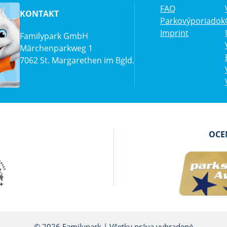
FAQ
KONTAKT
Parkovýporiadok
Imprint
Familypark GmbH
Märchenparkweg 1
7062 St. Margarethen im Bgld.
OCEN
© 2026 Familypark | Všetky práva vyhradené