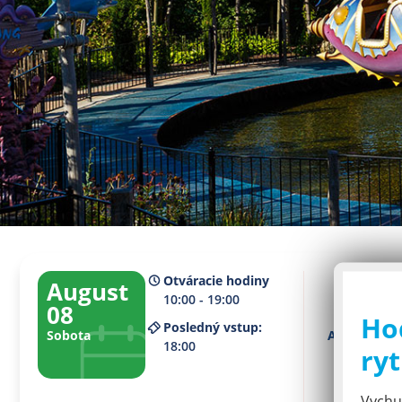
Otváracie hodiny
August
10:00 - 19:00
08
Ho
Posledný vstup:
Sobota
Aktuálne po
18:00
ryt
2
Vychut