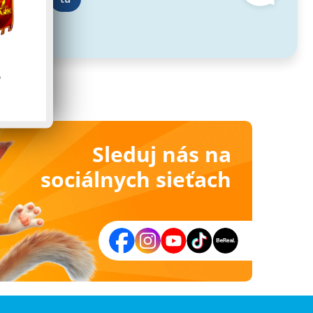
Sleduj nás na
sociálnych sieťach