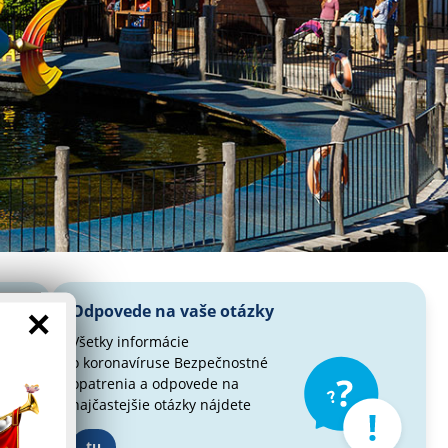
Odpovede na vaše otázky
×
Všetky informácie
o koronavíruse
Bezpečnostné
opatrenia a odpovede
na
najčastejšie otázky nájdete
tu