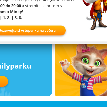
:00 do 20:00
a stretnite sa pritom s
O štúdii
kamera
pom a Minky
!
| 1. 8. | 8. 8.
Rezervujte si vstupenku na večeru
milyparku