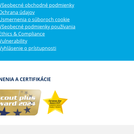
Všeobecné obchodné podmienky
Ochrana údajov
Usmernenia o súboroch cookie
Všeobecné podmienky používania
Ethics & Compliance
Vulnerability
Vyhlásenie o prístupnosti
ENIA A CERTIFIKÁCIE