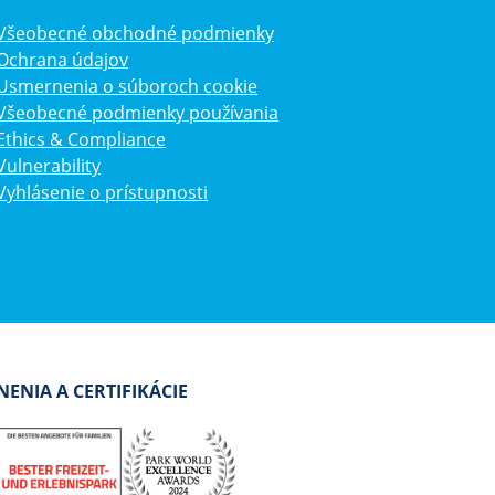
Všeobecné obchodné podmienky
Ochrana údajov
Usmernenia o súboroch cookie
Všeobecné podmienky používania
Ethics & Compliance
Vulnerability
Vyhlásenie o prístupnosti
ENIA A CERTIFIKÁCIE