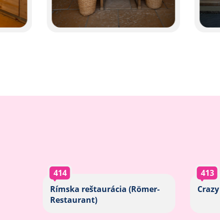
414
413
Rímska reštaurácia (Römer-
Crazy
Restaurant)