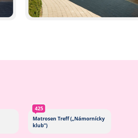
425
Matrosen Treff („Námornícky
klub”)