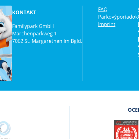
FAQ
KONTAKT
Parkovýporiadok
Imprint
Familypark GmbH
Märchenparkweg 1
7062 St. Margarethen im Bgld.
OCEN