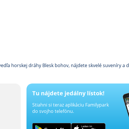
dľa horskej dráhy Blesk bohov, nájdete skvelé suveníry a d
Tu nájdete jedálny lístok!
Stiahni si teraz aplikáciu Familypark
do svojho telefónu.