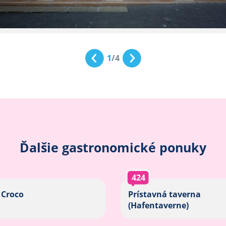
1
/
4
Ďalšie gastronomické ponuky
424
 Croco
Prístavná taverna
(Hafentaverne)