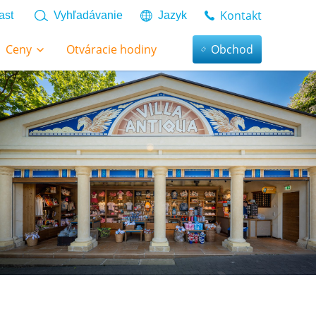
Kontakt
ast
Vyhľadávanie
Jazyk
Ceny
Otváracie hodiny
Obchod