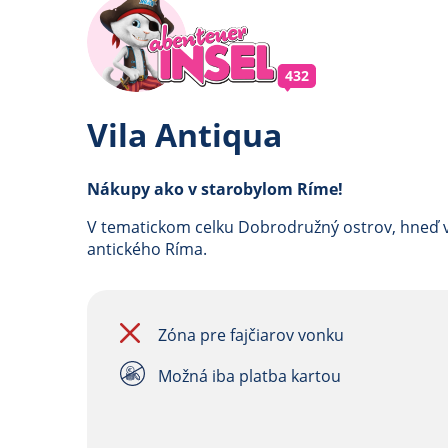
432
Vila Antiqua
Nákupy ako v starobylom Ríme!
V tematickom celku Dobrodružný ostrov, hneď ve
antického Ríma.
Zóna pre fajčiarov vonku
Možná iba platba kartou