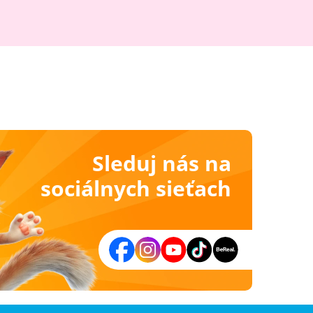
Sleduj nás na
sociálnych sieťach