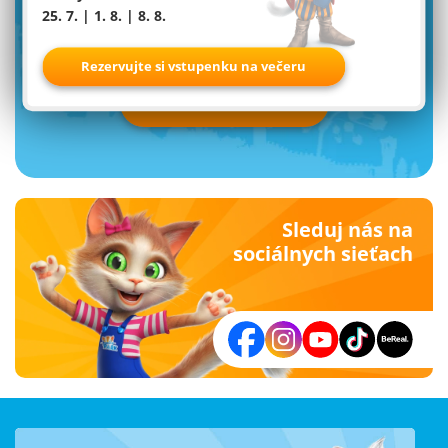
25. 7. | 1. 8. | 8. 8.
newsletter od Familyparku
Rezervujte si vstupenku na večeru
Prihlásiť teraz
Sleduj nás na
sociálnych sieťach