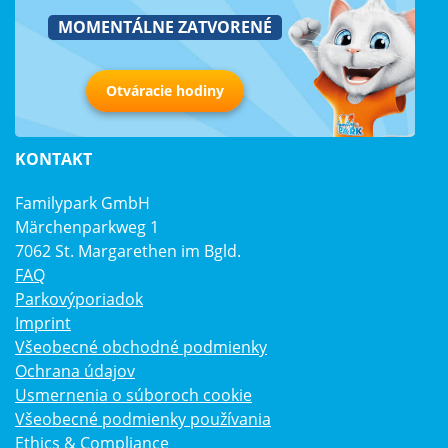
MOMENTÁLNE ZATVORENÉ
Otváracie hodiny
KONTAKT
Familypark GmbH
Märchenparkweg 1
7062 St. Margarethen im Bgld.
FAQ
Parkovýporiadok
Imprint
Všeobecné obchodné podmienky
Ochrana údajov
Usmernenia o súboroch cookie
Všeobecné podmienky používania
Ethics & Compliance