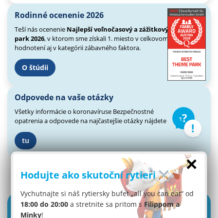
Rodinné ocenenie 2026
Teší nás ocenenie
Najlepší voľnočasový a zážitkový
park 2026
, v ktorom sme získali 1. miesto v celkovom
hodnotení aj v kategórii zábavného faktora.
O štúdii
Odpovede na vaše otázky
Všetky informácie o koronavíruse
Bezpečnostné
opatrenia a odpovede
na najčastejšie otázky nájdete
tu
×
Hodujte ako skutoční rytieri
Vychutnajte si náš rytiersky bufet „all you can eat“ od
18:00 do 20:00
a stretnite sa pritom s
Filippom a
Minky
!