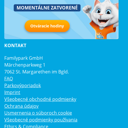
MOMENTÁLNE ZATVORENÉ
Otváracie hodiny
KONTAKT
Familypark GmbH
Märchenparkweg 1
7062 St. Margarethen im Bgld.
FAQ
Parkovýporiadok
Imprint
Všeobecné obchodné podmienky
Ochrana údajov
Usmernenia o súboroch cookie
Všeobecné podmienky používania
Ethics & Compliance