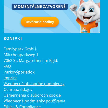
MOMENTÁLNE ZATVORENÉ
Otváracie hodiny
KONTAKT
Familypark GmbH
Märchenparkweg 1
7062 St. Margarethen im Bgld.
FAQ
Parkovýporiadok
Imprint
Všeobecné obchodné podmienky
Ochrana údajov
Usmernenia o súboroch cookie
Všeobecné podmienky používania
Ethics & Compliance