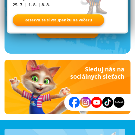
25. 7. | 1. 8. | 8. 8.
newsletter od Familyparku
Rezervujte si vstupenku na večeru
Prihlásiť teraz
Sleduj nás na
sociálnych sieťach