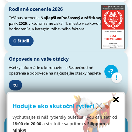
Rodinné ocenenie 2026
Teší nás ocenenie
Najlepší voľnočasový a zážitkový
park 2026
, v ktorom sme získali 1. miesto v celkovom
hodnotení aj v kategórii zábavného faktora.
O štúdii
Odpovede na vaše otázky
Všetky informácie o koronavíruse
Bezpečnostné
opatrenia a odpovede
na najčastejšie otázky nájdete
tu
×
Hodujte ako skutoční rytieri
Vychutnajte si náš rytiersky bufet „all you can eat“ od
18:00 do 20:00
a stretnite sa pritom s
Filippom a
Minky
!