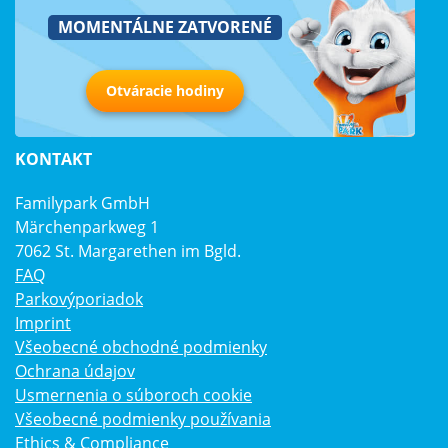
MOMENTÁLNE ZATVORENÉ
Otváracie hodiny
KONTAKT
Familypark GmbH
Märchenparkweg 1
7062 St. Margarethen im Bgld.
FAQ
Parkovýporiadok
Imprint
Všeobecné obchodné podmienky
Ochrana údajov
Usmernenia o súboroch cookie
Všeobecné podmienky používania
Ethics & Compliance