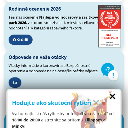
Rodinné ocenenie 2026
Teší nás ocenenie
Najlepší voľnočasový a zážitkový
park 2026
, v ktorom sme získali 1. miesto v celkovom
hodnotení aj v kategórii zábavného faktora.
O štúdii
Odpovede na vaše otázky
Všetky informácie o koronavíruse
Bezpečnostné
opatrenia a odpovede
na najčastejšie otázky nájdete
tu
×
Hodujte ako skutoční rytieri
Vychutnajte si náš rytiersky bufet „all you can eat“ od
18:00 do 20:00
a stretnite sa pritom s
Filippom a
Minky
!