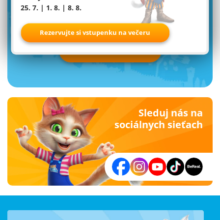
25. 7. | 1. 8. | 8. 8.
newsletter od Familyparku
Rezervujte si vstupenku na večeru
Prihlásiť teraz
Sleduj nás na
sociálnych sieťach