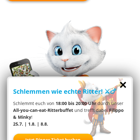
×
Schlemmen wie echte Ritter! ⚔️🍗
Schlemmt euch von
18:00 bis 20:00 Uhr
durch unser
All-you-can-eat-Ritterbuffet
und trefft dabei
Filippo
& Minky
!
25.7. | 1.8. | 8.8.
Jetzt Dinner-Ticket buchen