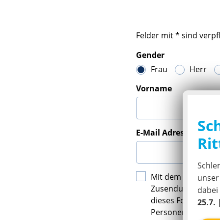
Felder mit * sind verpf
Gender
Frau
Herr
Vorname
Sc
E-Mail Adresse*
Rit
Schle
Mit dem Absenden 
unse
Zusendung des E-
dabei
dieses Formulars b
25.7. 
Personen gilt 16 Ja