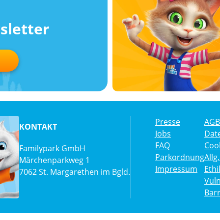
sletter
Presse
AGB
KONTAKT
Jobs
Dat
FAQ
Cook
Familypark GmbH
Parkordnung
All
Märchenparkweg 1
Impressum
Eth
7062 St. Margarethen im Bgld.
Vuln
Barr