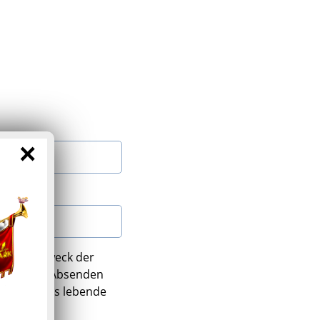
×
ten zum Zweck der
 Mit dem Absenden
 Österreichs lebende