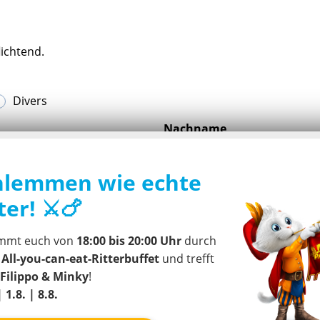
lichtend.
Divers
Nachname
hlemmen wie echte
ter! ⚔️🍗
mmt euch von
18:00 bis 20:00 Uhr
durch
dieses Formulars stimme ich der Verarbeitung meiner Da
r
All-you-can-eat-Ritterbuffet
und trefft
Mail-Newsletters gemäß den
Datenschutzbestimmungen
zu.
Filippo & Minky
!
estätigte ich, dass ich mind. 14 Jahre alt bin (für außerhalb
| 1.8. | 8.8.
hre).