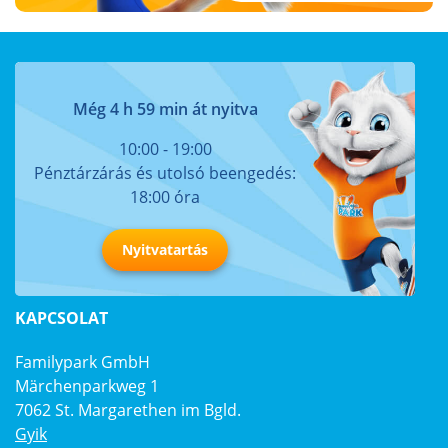
Még 4 h 59 min át nyitva
10:00 - 19:00
Pénztárzárás és utolsó beengedés:
18:00 óra
Nyitvatartás
KAPCSOLAT
Familypark GmbH
Märchenparkweg 1
7062 St. Margarethen im Bgld.
Gyik