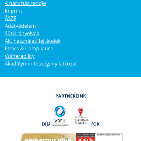
A park házirendje
Imprint
ÁSZF
Adatvédelem
Süti irányelvek
Ált. használati feltételek
Ethics & Compliance
Vulnerability
Akadálymentességi nyilatkozat
PARTNEREINK
DÍJAK ÉS TANÚSÍTVÁNYOK