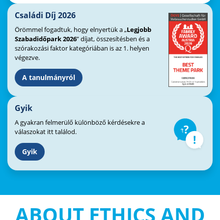
Családi Díj 2026
Örömmel fogadtuk, hogy elnyertük a „
Legjobb
Szabadidőpark 2026
” díjat, összesítésben és a
szórakozási faktor kategóriában is az 1. helyen
végezve.
A tanulmányról
Gyik
A gyakran felmerülő különböző kérdésekre a
válaszokat itt találod.
Gyik
ABOUT ETHICS AND