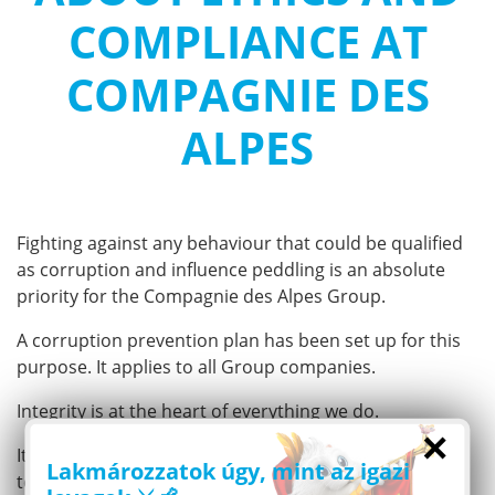
COMPLIANCE AT
COMPAGNIE DES
ALPES
Fighting against any behaviour that could be qualified
as corruption and influence peddling is an absolute
priority for the Compagnie des Alpes Group.
A corruption prevention plan has been set up for this
purpose. It applies to all Group companies.
Integrity is at the heart of everything we do.
×
It is a priority that is part of our ongoing commitment
Lakmározzatok úgy, mint az igazi
to respect our stakeholders such as employees,