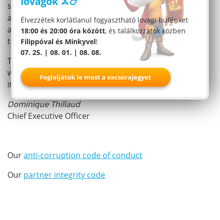
lovagok ⚔️🍗
shareholders, customers, partners and public
authorities, and to do our utmost to ensure that our
Élvezzétek korlátlanul fogyasztható lovagi büfénket
activities are carried out legally, responsibly,
18:00 és 20:00 óra között
, és találkozzatok közben
transparently and ethically.
Filippóval és Minkyvel
!
07. 25. | 08. 01. | 08. 08.
The credibility of our brand image, the quality of our
work and the sustainability of our activities depend on
Foglaljátok le most a vacsorajegyet
it.
Dominique Thillaud
Chief Executive Officer
Our
anti-corruption code of conduct
Our
partner integrity code