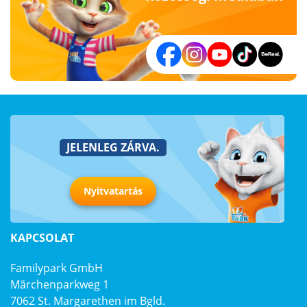
JELENLEG ZÁRVA.
Nyitvatartás
KAPCSOLAT
Familypark GmbH
Märchenparkweg 1
7062 St. Margarethen im Bgld.