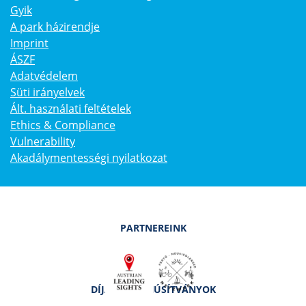
Gyik
A park házirendje
Imprint
ÁSZF
Adatvédelem
Süti irányelvek
Ált. használati feltételek
Ethics & Compliance
Vulnerability
Akadálymentességi nyilatkozat
PARTNEREINK
DÍJAK ÉS TANÚSÍTVÁNYOK