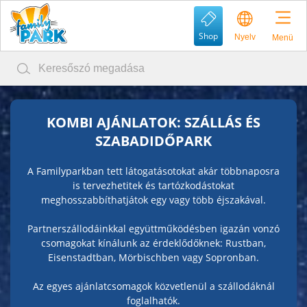
Shop
Nyelv
Menü
KOMBI AJÁNLATOK: SZÁLLÁS ÉS
SZABADIDŐPARK
A Familyparkban tett látogatásotokat akár többnaposra
is tervezhetitek és tartózkodástokat
meghosszabbíthatjátok egy vagy több éjszakával.
Partnerszállodáinkkal együttműködésben igazán vonzó
csomagokat kínálunk az érdeklődőknek: Rustban,
Eisenstadtban, Mörbischben vagy Sopronban.
Az egyes ajánlatcsomagok közvetlenül a szállodáknál
foglalhatók.