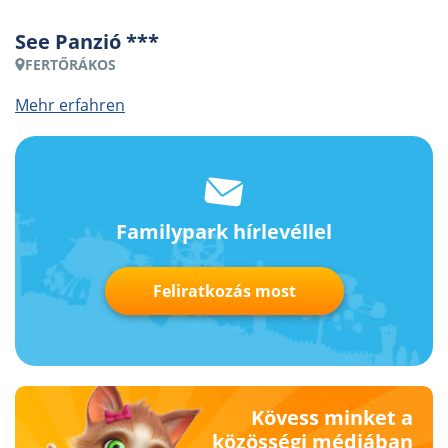
See Panzió ***
FERTŐRÁKOS
Mehr erfahren
Familypark hírlevéllel
Feliratkozás most
Kövess minket a
közösségi médiában