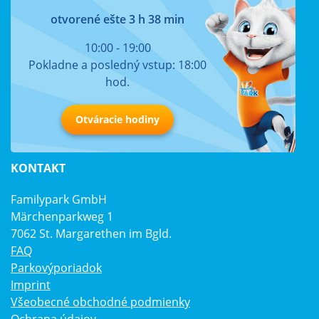
otvorené ešte 3 h 38 min
10:00 - 19:00
Pokladne a posledný vstup: 18:00
hod.
Otváracie hodiny
KONTAKT
Familypark GmbH
Märchenparkweg 1
7062 St. Margarethen im Bgld.
FAQ
Parkovýporiadok
Imprint
Všeobecné obchodné podmienky