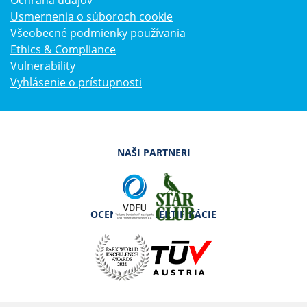
Ochrana údajov
Usmernenia o súboroch cookie
Všeobecné podmienky používania
Ethics & Compliance
Vulnerability
Vyhlásenie o prístupnosti
NAŠI PARTNERI
OCENENIA A CERTIFIKÁCIE