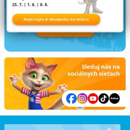
25. 7. | 1. 8. | 8. 8.
newsletter od Familyparku
Rezervujte si vstupenku na večeru
Prihlásiť teraz
Sleduj nás na
sociálnych sieťach