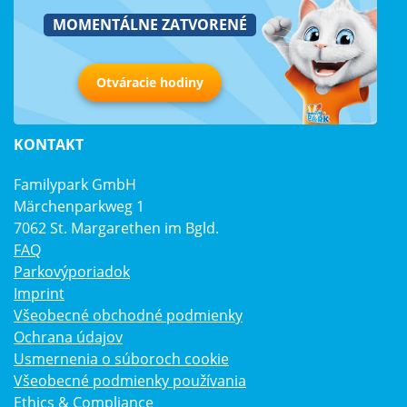
MOMENTÁLNE ZATVORENÉ
Otváracie hodiny
KONTAKT
Familypark GmbH
Märchenparkweg 1
7062 St. Margarethen im Bgld.
FAQ
Parkovýporiadok
Imprint
Všeobecné obchodné podmienky
Ochrana údajov
Usmernenia o súboroch cookie
Všeobecné podmienky používania
Ethics & Compliance