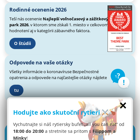
Rodinné ocenenie 2026
Teší nás ocenenie
Najlepší voľnočasový a zážitkový
park 2026
, v ktorom sme získali 1. miesto v celkovom
hodnotení aj v kategórii zábavného faktora.
O štúdii
Odpovede na vaše otázky
Všetky informácie o koronavíruse
Bezpečnostné
opatrenia a odpovede
na najčastejšie otázky nájdete
tu
×
Hodujte ako skutoční rytieri
Vychutnajte si náš rytiersky bufet „all you can eat“ od
18:00 do 20:00
a stretnite sa pritom s
Filippom a
Minky
!