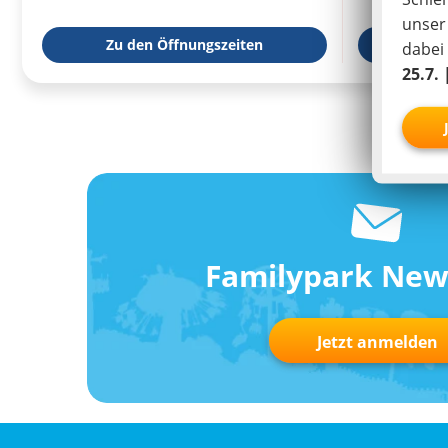
unse
Zu den Öffnungszeiten
zur We
dabei
25.7. 
Familypark New
Jetzt anmelden