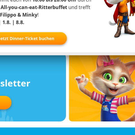
r
All-you-can-eat-Ritterbuffet
und trefft
Zur Studie
tter-App
Filippo & Minky
!
| 1.8. | 8.8.
Jetzt Dinner-Ticket buchen
sletter