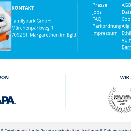
Presse
AGB
KONTAKT
Jobs
Dat
FAQ
Cook
Familypark GmbH
Parkordnung
All
Märchenparkweg 1
Impressum
Eth
7062 St. Margarethen im Bgld.
Vuln
Barr
 VON
WIR
6 Familypark | Alle Rechte vorbehalten. Irrtümer & Fehler vorbeh