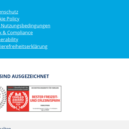
enschutz
ie Policy
g. Nutzungsbedingungen
ik & Compliance
erability
ierefreiheitserklärung
 SIND AUSGEZEICHNET
alten.