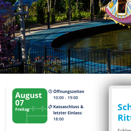
Öffnungszeiten
August
10:00 - 19:00
07
Sc
Kassaschluss &
Freitag
Aktuelles
letzter Einlass:
Rit
2
18:00
Schle