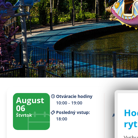
Otváracie hodiny
August
10:00 - 19:00
06
Ho
Posledný vstup:
Štvrtok
Aktuálne po
18:00
ryt
2
Vychut