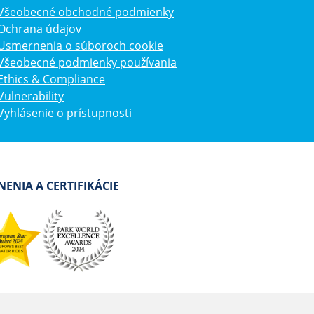
Všeobecné obchodné podmienky
Ochrana údajov
Usmernenia o súboroch cookie
Všeobecné podmienky používania
Ethics & Compliance
Vulnerability
Vyhlásenie o prístupnosti
ENIA A CERTIFIKÁCIE