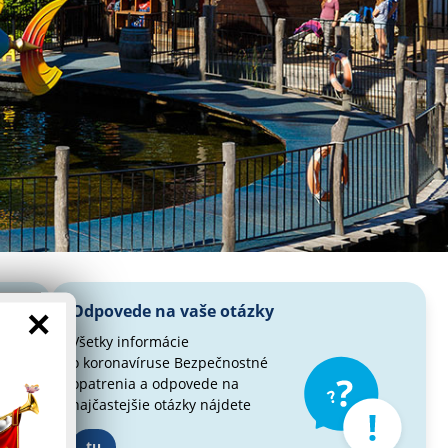
Odpovede na vaše otázky
×
Všetky informácie
o koronavíruse
Bezpečnostné
opatrenia a odpovede
na
najčastejšie otázky nájdete
tu