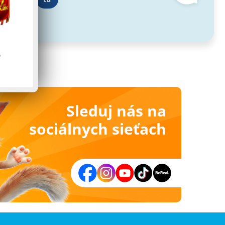
Sleduj nás na
sociálnych sieťach