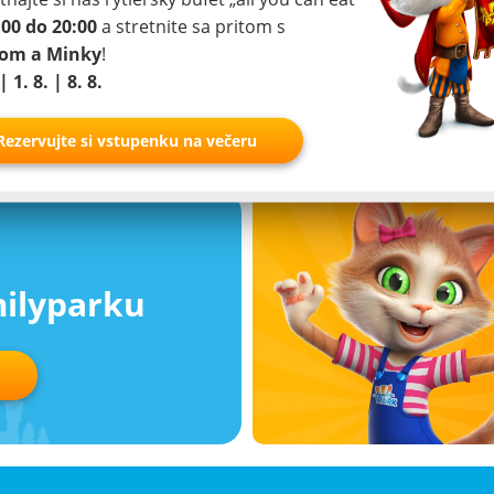
:00 do 20:00
a stretnite sa pritom s
O štúdii
kamera
pom a Minky
!
| 1. 8. | 8. 8.
Rezervujte si vstupenku na večeru
milyparku