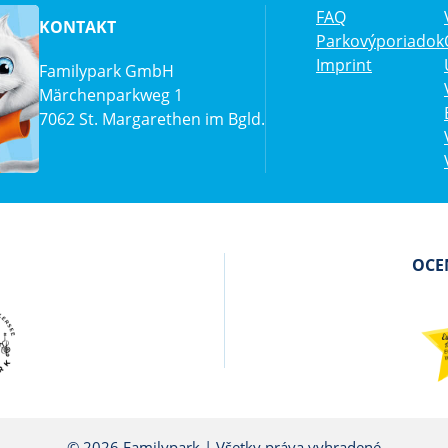
FAQ
KONTAKT
Parkovýporiadok
Imprint
Familypark GmbH
Märchenparkweg 1
7062 St. Margarethen im Bgld.
OCEN
© 2026 Familypark | Všetky práva vyhradené