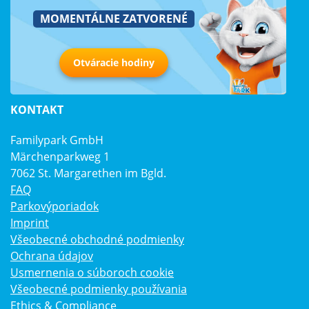
MOMENTÁLNE ZATVORENÉ
Otváracie hodiny
KONTAKT
Familypark GmbH
Märchenparkweg 1
7062 St. Margarethen im Bgld.
FAQ
Parkovýporiadok
Imprint
Všeobecné obchodné podmienky
Ochrana údajov
Usmernenia o súboroch cookie
Všeobecné podmienky používania
Ethics & Compliance