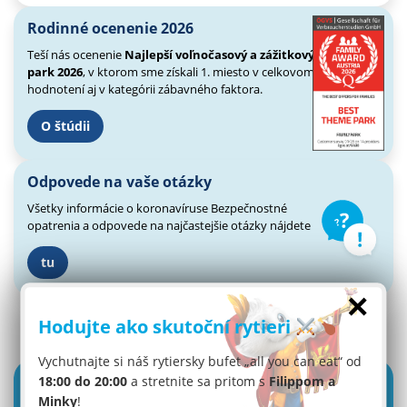
Rodinné ocenenie 2026
Teší nás ocenenie
Najlepší voľnočasový a zážitkový
park 2026
, v ktorom sme získali 1. miesto v celkovom
hodnotení aj v kategórii zábavného faktora.
O štúdii
Odpovede na vaše otázky
Všetky informácie o koronavíruse
Bezpečnostné
opatrenia a odpovede
na najčastejšie otázky nájdete
tu
×
Hodujte ako skutoční rytieri
Vychutnajte si náš rytiersky bufet „all you can eat“ od
18:00 do 20:00
a stretnite sa pritom s
Filippom a
Minky
!