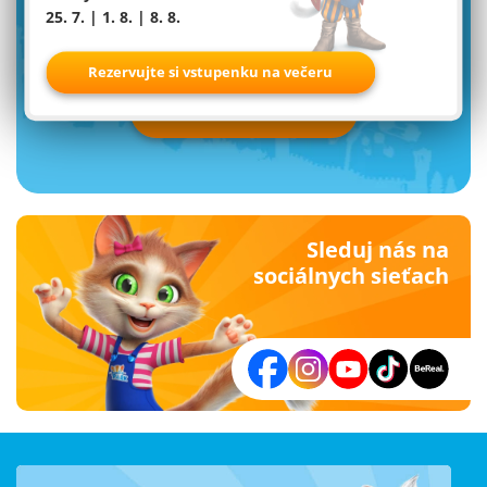
25. 7. | 1. 8. | 8. 8.
newsletter od Familyparku
Rezervujte si vstupenku na večeru
Prihlásiť teraz
Sleduj nás na
sociálnych sieťach