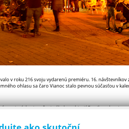
valo v roku 216 svoju vydarenú premiéru. 16. návštevníkov z
rmného ohlasu sa čaro Vianoc stalo pevnou súčasťou v kale
í preniesť do vianočnej nálady a objaviť Familypark v zimn
eratká v tunajšej ZOO sa môžu hladkať a rozmaznávať. Viack
e pompézne vianočné osvetlenie, ktoré sa po zotmení post
dujte ako skutoční