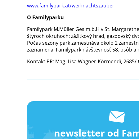
www.familypark.at/weihnachtszauber
O Familyparku
Familypark M.Müller Ges.m.b.H v St. Margarethe
štyroch okruhoch: zážitkový hrad, gazdovský dv
Počas sezóny park zamestnáva okolo 2 zamestnan
zaznamenal Familypark návštevnosť 58. osôb a moh
Kontakt PR: Mag. Lisa Wagner-Körmendi, 2685/ 
newsletter od Fa