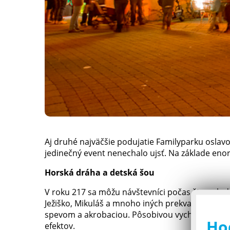
Aj druhé najväčšie podujatie Familyparku oslavo
jedinečný event nenechalo ujsť. Na základe eno
Horská dráha a detská šou
V roku 217 sa môžu návštevníci počas štyroch dn
Ježiško, Mikuláš a mnoho iných prekvapení. Zvi
spevom a akrobaciou. Pôsobivou vychytávkou j
Ho
efektov.