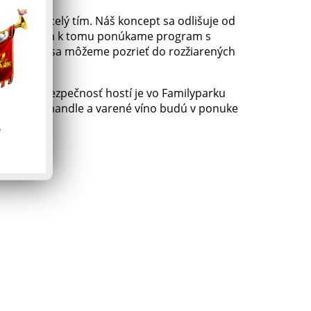
ila náš celý tím. Náš koncept sa odlišuje od
 v prevádzke a k tomu ponúkame program s
nás je, keď sa môžeme pozrieť do rozžiarených
 nakoľko bezpečnosť hostí je vo Familyparku
y, pečené mandle a varené víno budú v ponuke