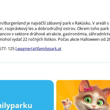
n/Burgenland je najväčší zábavný park v Rakúsku. V areáli s
or, rozprávkový les a dobrodružný ostrov. Okrem toho park
cov v sektore dráhové atrakcie, gastronómia, záhradníctvo,
ol vydať 22 ročných lístkov. Počas akcie Halloween od 28.1 
677- 125
l.wagner(at)familypark.at
milyparku