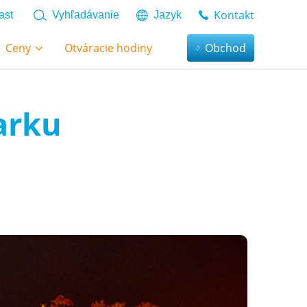
Kontakt
ast
Vyhľadávanie
Jazyk
Ceny
Otváracie hodiny
Obchod
arku