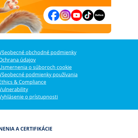
Všeobecné obchodné podmienky
Ochrana údajov
Usmernenia o súboroch cookie
Všeobecné podmienky používania
Ethics & Compliance
Vulnerability
Vyhlásenie o prístupnosti
ENIA A CERTIFIKÁCIE