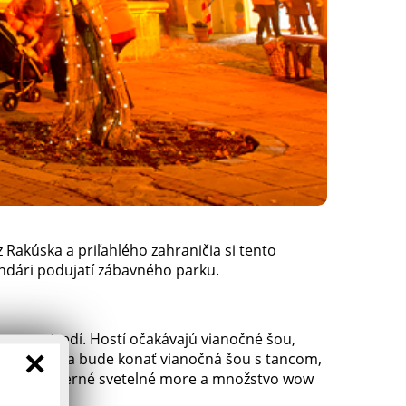
 Rakúska a priľahlého zahraničia si tento
ndári podujatí zábavného parku.
om prostredí. Hostí očakávajú vianočné šou,
×
rát denne sa bude konať vianočná šou s tancom,
ará o nádherné svetelné more a množstvo wow