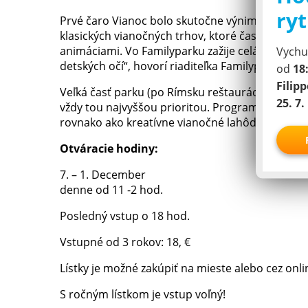
ryt
Prvé čaro Vianoc bolo skutočne výnimočným even
klasických vianočných trhov, ktoré často nebýv
animáciami. Vo Familyparku zažije celá rodina b
Vychut
detských očí“, hovorí riaditeľka Familyparku Ulri
od
18
Filip
Veľká časť parku (po Rímsku reštauráciu) bude o
25. 7. 
vždy tou najvyššou prioritou. Program bude dop
rovnako ako kreatívne vianočné lahôdky.
Otváracie hodiny:
7. – 1. December
denne od 11 -2 hod.
Posledný vstup o 18 hod.
Vstupné od 3 rokov: 18, €
Lístky je možné zakúpiť na mieste alebo cez onl
S ročným lístkom je vstup voľný!