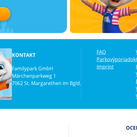
FAQ
KONTAKT
Parkovýporiadok
Imprint
Familypark GmbH
Märchenparkweg 1
7062 St. Margarethen im Bgld.
OCEN