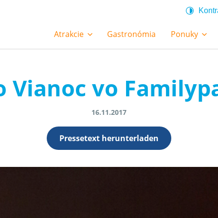
Kontr
Atrakcie
Gastronómia
Ponuky
o Vianoc vo Familyp
16.11.2017
Pressetext herunterladen