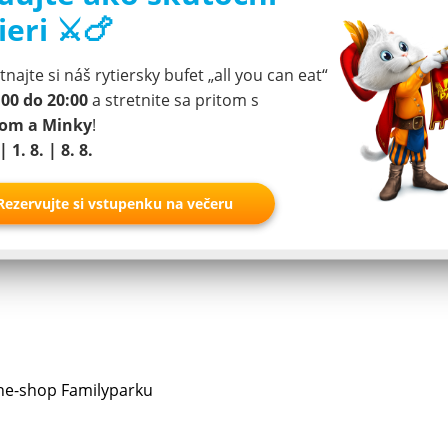
ieri ⚔️🍗
tom a naladením sa na adventné obdobie, jeho príprava teš
ajú pre deti veľmi zaujímavé. Mnoho dráhových atrakcií je
ohatý a jedinečný vianočný zážitok. Najväčšou chválou pre 
najte si náš rytiersky bufet „all you can eat“
ke Müller.
:00 do 20:00
a stretnite sa pritom s
pom a Minky
!
tvorená. Atrakcie budú v prevádzke v závislosti od počasia,
| 1. 8. | 8. 8.
ĺňať aj vianočná ponuka v gastronómii. Klasiky ako gaštan
Rezervujte si vstupenku na večeru
ine-shop Familyparku