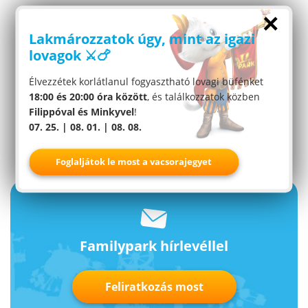
×
Lakmározzatok úgy, mint az igazi
lovagok ⚔️🍗
Élvezzétek korlátlanul fogyasztható lovagi büfénket
18:00 és 20:00 óra között
, és találkozzatok közben
Filippóval és Minkyvel
!
07. 25. | 08. 01. | 08. 08.
Foglaljátok le most a vacsorajegyet
Familypark hírlevéllel
Feliratkozás most