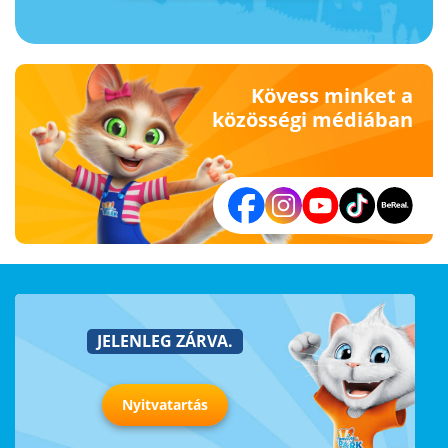
Kövess minket a
közösségi médiában
JELENLEG ZÁRVA.
Nyitvatartás