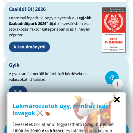
Családi Díj 2026
Örömmel fogadtuk, hogy elnyertük a „
Legjobb
Szabadidőpark 2026
” díjat, összesítésben és a
szórakozási faktor kategóriában is az 1. helyen
végezve.
A tanulmányról
Gyik
A gyakran felmerülő különböző kérdésekre a
válaszokat itt találod.
Gyik
×
Lakmározzatok úgy, mint az igazi
lovagok
Élvezzétek korlátlanul fogyasztható lovagi büfénket
18:00 és 20:00 óra között
, és találkozzatok közben