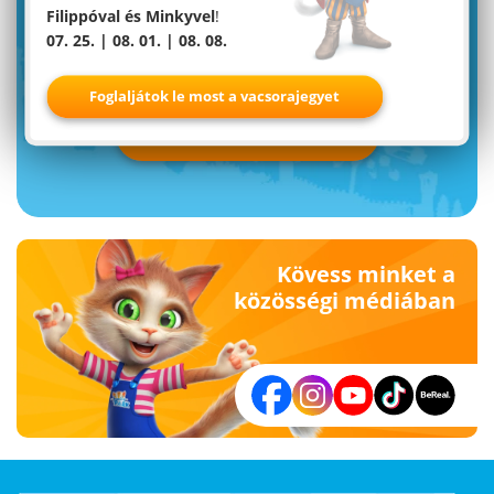
Filippóval és Minkyvel
!
07. 25. | 08. 01. | 08. 08.
Familypark hírlevéllel
Foglaljátok le most a vacsorajegyet
Feliratkozás most
Kövess minket a
közösségi médiában