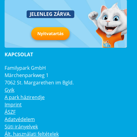
JELENLEG ZÁRVA.
Nyitvatartás
KAPCSOLAT
Familypark GmbH
Märchenparkweg 1
7062 St. Margarethen im Bgld.
Gyik
A park házirendje
Imprint
ÁSZF
Adatvédelem
Süti irányelvek
Ált. használati feltételek