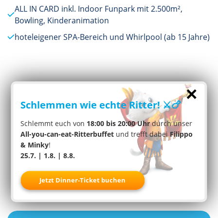
ALL IN CARD inkl. Indoor Funpark mit 2.500m²,
Bowling, Kinderanimation
hoteleigener SPA-Bereich und Whirlpool (ab 15 Jahre)
×
Schlemmen wie echte Ritter! ⚔️🍗
Schlemmt euch von
18:00 bis 20:00 Uhr
durch unser
All-you-can-eat-Ritterbuffet
und trefft dabei
Filippo
& Minky
!
25.7. | 1.8. | 8.8.
Jetzt Dinner-Ticket buchen