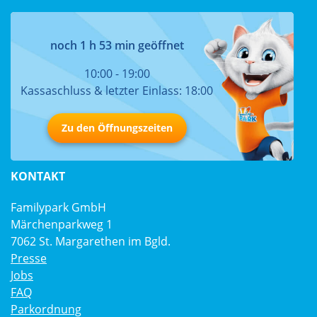
noch 1 h 53 min geöffnet
10:00 - 19:00
Kassaschluss & letzter Einlass: 18:00
Zu den Öffnungszeiten
KONTAKT
Familypark GmbH
Märchenparkweg 1
7062 St. Margarethen im Bgld.
Presse
Jobs
FAQ
Parkordnung