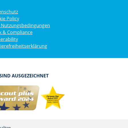
enschutz
ie Policy
g. Nutzungsbedingungen
ik & Compliance
erability
ierefreiheitserklärung
 SIND AUSGEZEICHNET
alten.