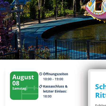
Öffnungszeiten
Aktuelles
August
10:00 - 19:00
2
08
Sc
Kassaschluss &
Samstag
letzter Einlass:
Rit
18:00
Schle