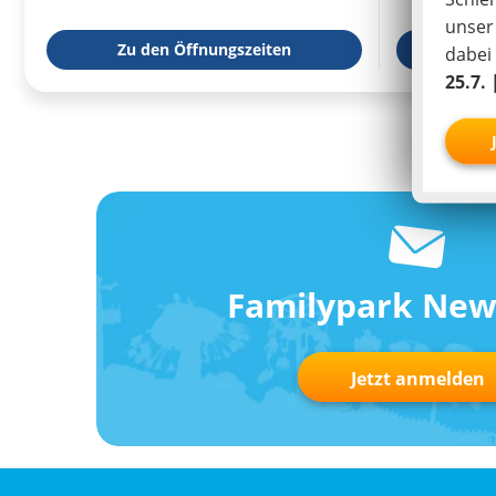
unse
Zu den Öffnungszeiten
zur We
dabei
25.7. 
Familypark New
Jetzt anmelden