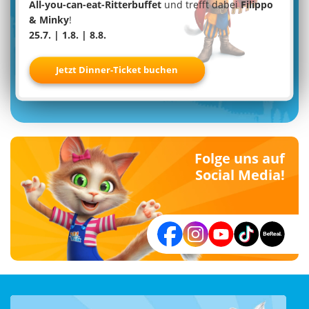
All-you-can-eat-Ritterbuffet
und trefft dabei
Filippo
& Minky
!
Familypark Newsletter
25.7. | 1.8. | 8.8.
Jetzt Dinner-Ticket buchen
Jetzt anmelden
Folge uns auf
Social Media!