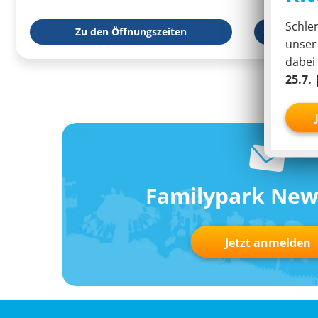
Schle
Zu den Öffnungszeiten
zur We
unse
dabei
25.7. 
Familypark New
Jetzt anmelden