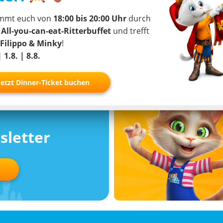
mmt euch von
18:00 bis 20:00 Uhr
durch
Zur Studie
tter-App
r
All-you-can-eat-Ritterbuffet
und trefft
Filippo & Minky
!
| 1.8. | 8.8.
Jetzt Dinner-Ticket buchen
sletter