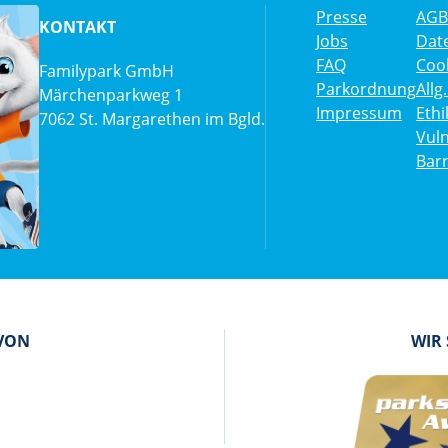
Presse
AGB
KONTAKT
Jobs
Dat
FAQ
Cook
Familypark GmbH
Parkordnung
All
Märchenparkweg 1
Impressum
Eth
7062 St. Margarethen im Bgld.
Vuln
Barr
 VON
WIR