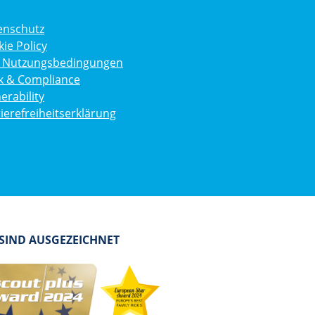
enschutz
ie Policy
g. Nutzungsbedingungen
ik & Compliance
erability
ierefreiheitserklärung
 SIND AUSGEZEICHNET