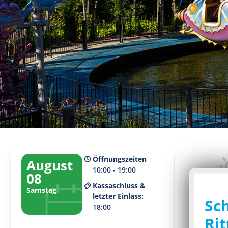
Öffnungszeiten
August
10:00 - 19:00
08
Kassaschluss &
Samstag
Aktuelles
letzter Einlass:
Sc
3
18:00
Rit