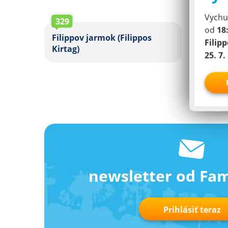
Vychut
329
330
od
18
Filippov jarmok (Filippos
Lesný
Filip
Kirtag)
25. 7. 
newsletter od Fa
Prihlásiť teraz