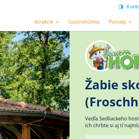
Kontr
Atrakcie
Gastronómia
Ponuky
Žabie sk
(Froschh
Vedľa Sedliackeho host
ich chrbte si aj tí najm