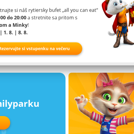
najte si náš rytiersky bufet „all you can eat“
310
:00 do 20:00
a stretnite sa pritom s
 expres (Waldexpress)
Jazda na traktore
pom a Minky
!
(Traktorbahn)
| 1. 8. | 8. 8.
Rezervujte si vstupenku na večeru
milyparku