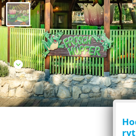
Ho
ryt