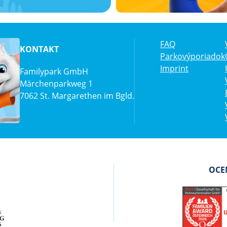
FAQ
KONTAKT
Parkovýporiadok
Imprint
Familypark GmbH
Märchenparkweg 1
7062 St. Margarethen im Bgld.
OCEN