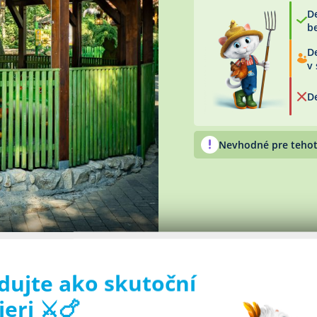
D
b
De
v
De
Nevhodné pre tehotn
dujte ako skutoční
Ďalšie skvelé atrakcie
ieri ⚔️🍗