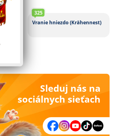
325
Vranie hniezdo (Krähennest)
Sleduj nás na
sociálnych sieťach