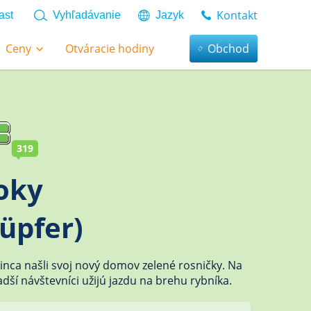
Kontakt
ast
Vyhľadávanie
Jazyk
Ceny
Otváracie hodiny
Obchod
319
oky
üpfer)
inca našli svoj nový domov zelené rosničky. Na
ladší návštevníci užijú jazdu na brehu rybníka.