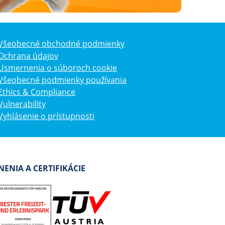
Všeobecné obchodné podmienky
Ochrana údajov
Usmernenia o súboroch cookie
Všeobecné podmienky používania
Ethics & Compliance
Vulnerability
Vyhlásenie o prístupnosti
ENIA A CERTIFIKÁCIE