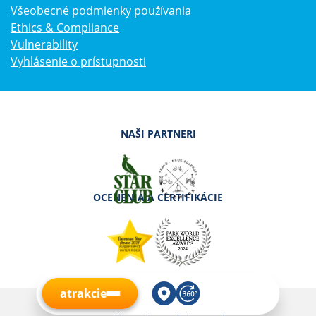
Všeobecné podmienky používania
Ethics & Compliance
Vulnerability
Vyhlásenie o prístupnosti
NAŠI PARTNERI
OCENENIA A CERTIFIKÁCIE
atrakcie
© 2026 Familypark | Všetky práva vyhradené