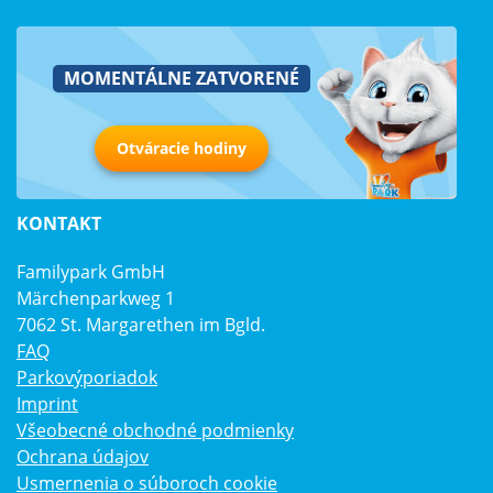
MOMENTÁLNE ZATVORENÉ
Otváracie hodiny
KONTAKT
Familypark GmbH
Märchenparkweg 1
7062 St. Margarethen im Bgld.
FAQ
Parkovýporiadok
Imprint
Všeobecné obchodné podmienky
Ochrana údajov
Usmernenia o súboroch cookie