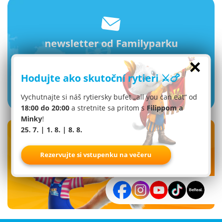
newsletter od Familyparku
×
Prihlásiť teraz
Hodujte ako skutoční rytieri ⚔️🍗
Vychutnajte si náš rytiersky bufet „all you can eat“ od
18:00 do 20:00
a stretnite sa pritom s
Filippom a
Minky
!
25. 7. | 1. 8. | 8. 8.
Sleduj nás na
sociálnych sieťach
Rezervujte si vstupenku na večeru