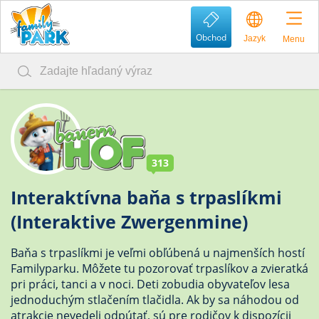
Obchod
Jazyk
Menu
313
Interaktívna baňa s trpaslíkmi
(Interaktive Zwergenmine)
Baňa s trpaslíkmi je veľmi obľúbená u najmenších hostí
Familyparku. Môžete tu pozorovať trpaslíkov a zvieratká
pri práci, tanci a v noci. Deti zobudia obyvateľov lesa
jednoduchým stlačením tlačidla. Ak by sa náhodou od
atrakcie nevedeli odpútať, sú pre rodičov k dispozícii