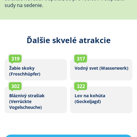
sudy na sedenie.
Ďalšie skvelé atrakcie
319
317
Žabie skoky
Vodný svet (Wasserwerk)
(Froschhüpfer)
302
322
Bláznivý strašiak
Lov na kohúta
(Verrückte
(Gockeljagd)
Vogelscheuche)