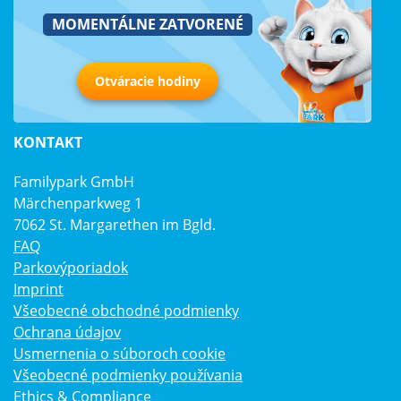
MOMENTÁLNE ZATVORENÉ
Otváracie hodiny
KONTAKT
Familypark GmbH
Märchenparkweg 1
7062 St. Margarethen im Bgld.
FAQ
Parkovýporiadok
Imprint
Všeobecné obchodné podmienky
Ochrana údajov
Usmernenia o súboroch cookie
Všeobecné podmienky používania
Ethics & Compliance