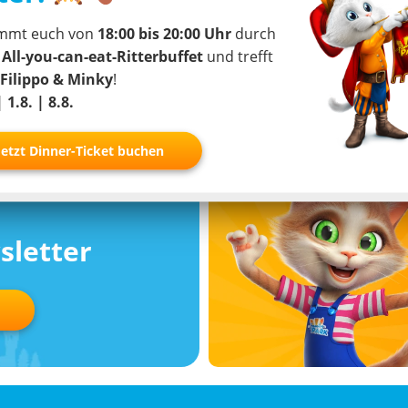
mmt euch von
18:00 bis 20:00 Uhr
durch
Zur Studie
tter-App
r
All-you-can-eat-Ritterbuffet
und trefft
Filippo & Minky
!
| 1.8. | 8.8.
Jetzt Dinner-Ticket buchen
sletter