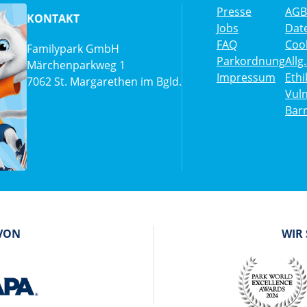
Presse
AGB
KONTAKT
Jobs
Dat
FAQ
Cook
Familypark GmbH
Parkordnung
All
Märchenparkweg 1
Impressum
Eth
7062 St. Margarethen im Bgld.
Vuln
Barr
 VON
WIR