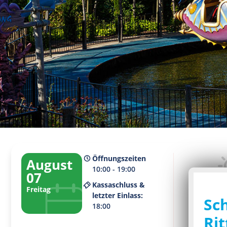
Öffnungszeiten
August
10:00 - 19:00
07
Kassaschluss &
Freitag
Aktuelles
letzter Einlass:
Sc
3
18:00
Rit