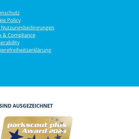
enschutz
ie Policy
g. Nutzungsbedingungen
ik & Compliance
erability
ierefreiheitserklärung
 SIND AUSGEZEICHNET