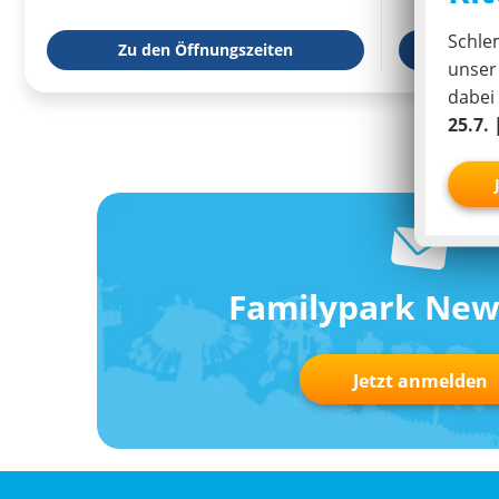
Schle
Zu den Öffnungszeiten
zur We
unse
dabei
25.7. 
Familypark New
Jetzt anmelden