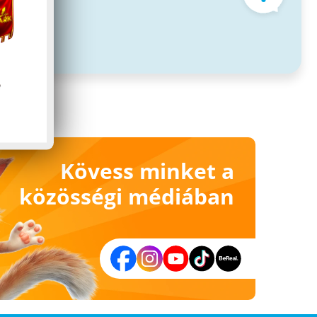
Kövess minket a
közösségi médiában