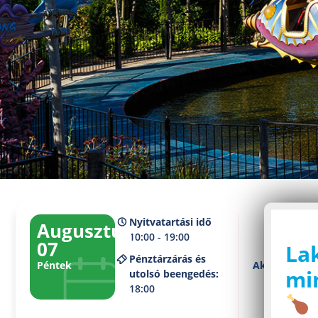
Nyitvatartási idő
Augusztus
10:00 - 19:00
07
La
Pénztárzárás és
Péntek
Aktuális időj
min
utolsó beengedés:
2
18:00