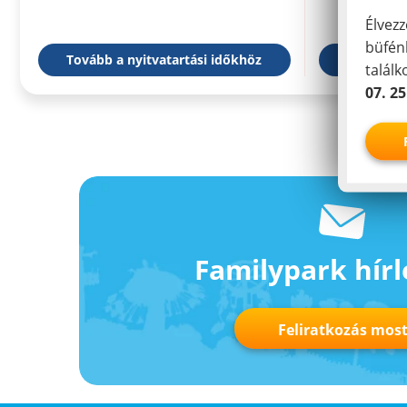
Élvezz
büfén
Tovább a nyitvatartási időkhöz
Időjá
talál
07. 25
Familypark hírl
Feliratkozás mos