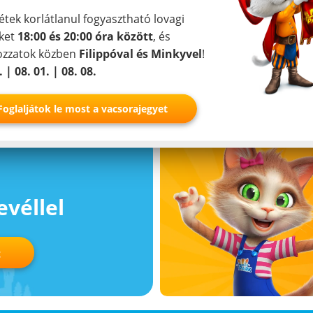
végezve.
étek korlátlanul fogyasztható lovagi
ket
18:00 és 20:00 óra között
, és
A tanulmányról
rás app
kozzatok közben
Filippóval és Minkyvel
!
. | 08. 01. | 08. 08.
Foglaljátok le most a vacsorajegyet
evéllel
t