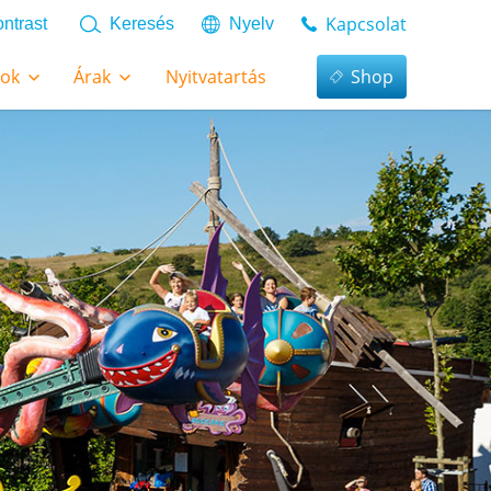
Kapcsolat
ntrast
Keresés
Nyelv
tok
Árak
Nyitvatartás
Shop