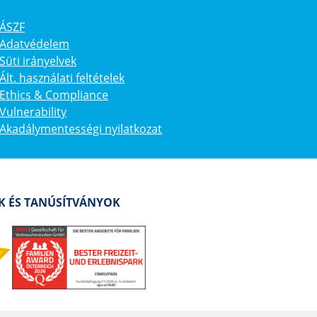
ÁSZF
Adatvédelem
Süti irányelvek
Ált. használati feltételek
Ethics & Compliance
Vulnerability
Akadálymentességi nyilatkozat
AK ÉS TANÚSÍTVÁNYOK