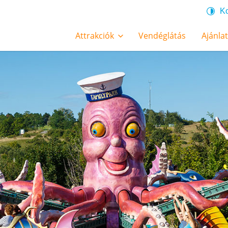
Ko
Attrakciók
Vendéglátás
Ajánla