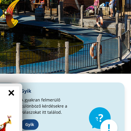
×
Gyik
A gyakran felmerülő
különböző kérdésekre a
válaszokat itt találod.
Gyik