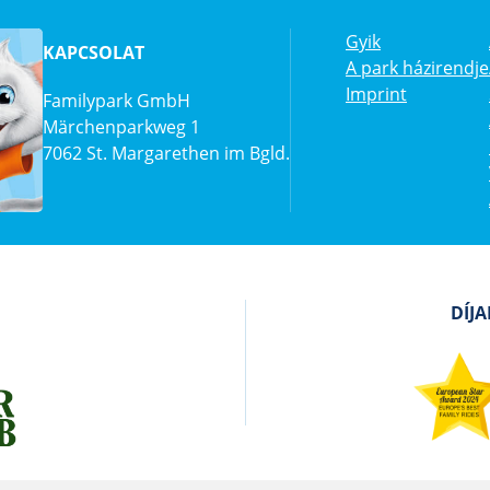
Gyik
KAPCSOLAT
A park házirendje
Imprint
Familypark GmbH
Märchenparkweg 1
7062 St. Margarethen im Bgld.
DÍJ