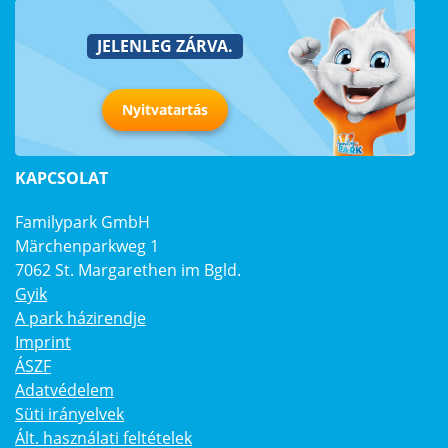
JELENLEG ZÁRVA.
Nyitvatartás
KAPCSOLAT
Familypark GmbH
Märchenparkweg 1
7062 St. Margarethen im Bgld.
Gyik
A park házirendje
Imprint
ÁSZF
Adatvédelem
Süti irányelvek
Ált. használati feltételek