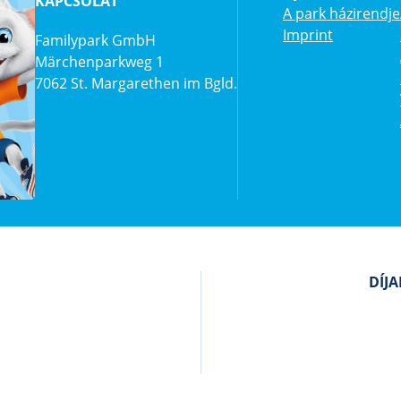
KAPCSOLAT
A park házirendje
Imprint
Familypark GmbH
Märchenparkweg 1
7062 St. Margarethen im Bgld.
DÍJ