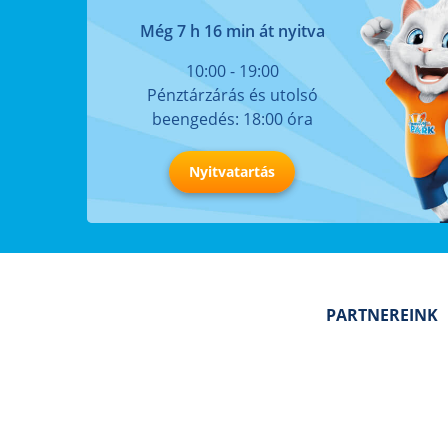
Még 7 h 16 min át nyitva
10:00 - 19:00
Pénztárzárás és utolsó
beengedés: 18:00 óra
Nyitvatartás
PARTNEREINK