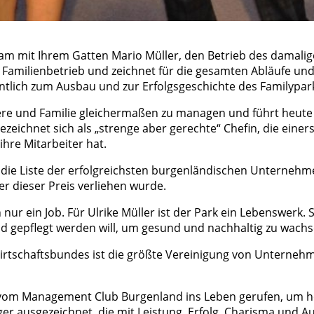
am mit Ihrem Gatten Mario Müller, den Betrieb des damali
m Familienbetrieb und zeichnet für die gesamten Abläufe u
entlich zum Ausbau und zur Erfolgsgeschichte des Familypark
rriere und Familie gleichermaßen zu managen und führt heut
ezeichnet sich als „strenge aber gerechte“ Chefin, die einer
ihre Mitarbeiter hat.
 die Liste der erfolgreichsten burgenländischen Unternehmer
r dieser Preis verliehen wurde.
ch nur ein Job. Für Ulrike Müller ist der Park ein Lebenswerk.
 gepflegt werden will, um gesund und nachhaltig zu wachs
tschaftsbundes ist die größte Vereinigung von Unternehm
vom Management Club Burgenland ins Leben gerufen, um h
r ausgezeichnet, die mit Leistung, Erfolg, Charisma und A