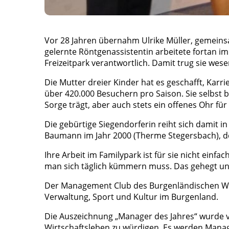
Vor 28 Jahren übernahm Ulrike Müller, gemeins
gelernte Röntgenassistentin arbeitete fortan i
Freizeitpark verantwortlich. Damit trug sie wes
Die Mutter dreier Kinder hat es geschafft, Ka
über 420.000 Besuchern pro Saison. Sie selbst b
Sorge trägt, aber auch stets ein offenes Ohr für 
Die gebürtige Siegendorferin reiht sich damit in
Baumann im Jahr 2000 (Therme Stegersbach), de
Ihre Arbeit im Familypark ist für sie nicht einfa
man sich täglich kümmern muss. Das gehegt und
Der Management Club des Burgenländischen Wir
Verwaltung, Sport und Kultur im Burgenland.
Die Auszeichnung „Manager des Jahres“ wurde 
Wirtschaftsleben zu würdigen. Es werden Manage