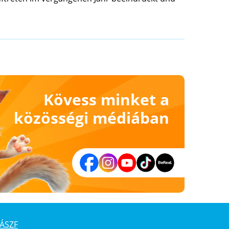
Kövess minket a
közösségi médiában
ÁSZF