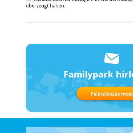
überzeugt haben.
Familypark hírl
Feliratkozás mos