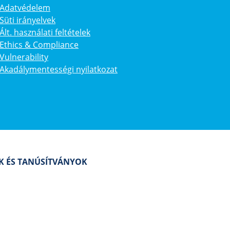
Adatvédelem
Süti irányelvek
Ált. használati feltételek
Ethics & Compliance
Vulnerability
Akadálymentességi nyilatkozat
AK ÉS TANÚSÍTVÁNYOK