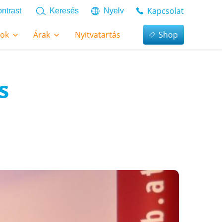
Kapcsolat
ntrast
Keresés
Nyelv
tok
Árak
Nyitvatartás
Shop
s