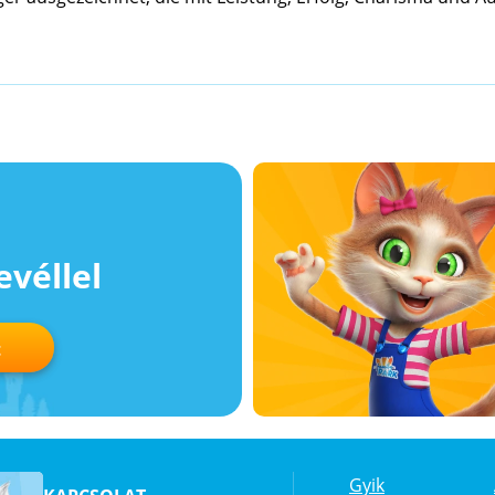
evéllel
t
Gyik