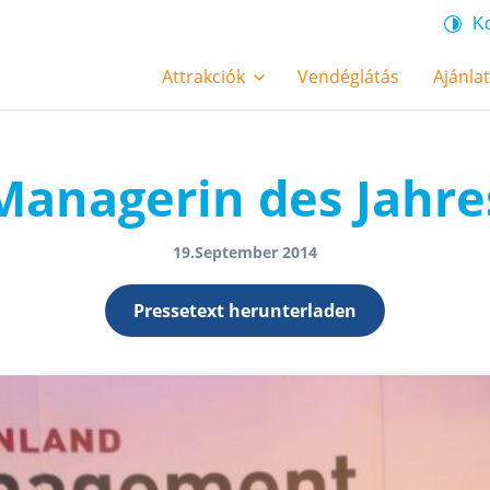
Ko
Attrakciók
Vendéglátás
Ajánla
Managerin des Jahre
19.September 2014
Pressetext herunterladen