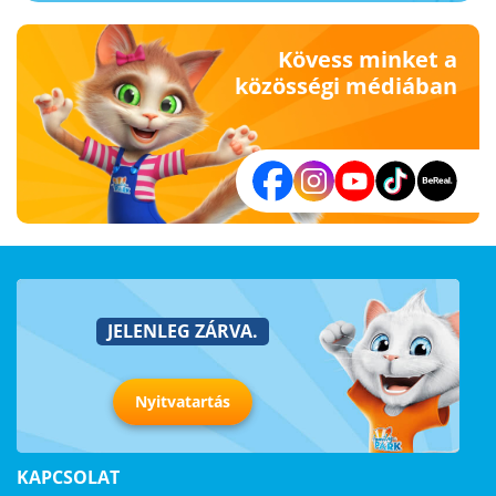
Kövess minket a
közösségi médiában
JELENLEG ZÁRVA.
Nyitvatartás
KAPCSOLAT