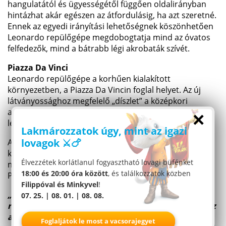
hangulatától és ügyességétől függően oldalirányban
hintázhat akár egészen az átfordulásig, ha azt szeretné.
Ennek az egyedi irányítási lehetőségnek köszönhetően
Leonardo repülőgépe megdobogtatja mind az óvatos
felfedezők, mind a bátrabb légi akrobaták szívét.
Piazza Da Vinci
Leonardo repülőgépe a korhűen kialakított
környezetben, a Piazza Da Vincin foglal helyet. Az új
látványossághoz megfelelő „díszlet” a középkori
akvadukt, a mediterrán növényzet és a Da Vinci idején
×
létező olasz városokra jellemző épületek.
Lakmározzatok úgy, mint az igazi
lovagok ⚔️🍗
Az első repülőgépen kívül még sok más találmányt
köszönhetünk a mesternek. Ezek közül néhány – úgy
Élvezzétek korlátlanul fogyasztható lovagi büfénket
mint a fából készült daru és a kanalas kotrógép – a
18:00 és 20:00 óra között
, és találkozzatok közben
Piazza körül modell formájában csodálható meg.
Filippóval és Minkyvel
!
„Az interaktív jellegének köszönhetően Leonardo
07. 25. | 08. 01. | 08. 08.
repülőgépe nagyszámú célközönséget szólít meg. Ez
a fajta sétarepülés a park fiatalabb és idősebb
Foglaljátok le most a vacsorajegyet