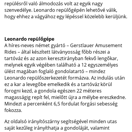
repülésről való álmodozás volt az egyik nagy
szenvedélye. Leonardo repülőgépén lehetővé válik,
hogy ehhez a vágyához egy lépéssel közelebb kerüljünk.
Leonardo repülőgépe
A híres-neves német gyártó – Gerstlauer Amusement
Rides – által készített látványosság főbb részei a
tartóváz és az azon keresztirányban fekvő lengőkar,
melynek egyik végében található a 12 egyszemélyes
ülést magában foglaló gondolatartó – mindez
Leonardo repülőszerkezetét formázva. Az indulás után
ez a kar a levegőbe emelkedik és a tartóváz körül
forogni kezd, a gondola egészen 22 méteres
magasságig repít fel, mielőtt újra a mélybe ereszkedne.
Mindezt a percenként 6,5 fordulat forgási sebesség
fokozza.
Az oldalsó irányítószárny segítségével minden utas
saját kezűleg irányíthatja a gondoláját, valamint