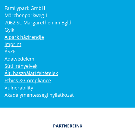
Familypark GmbH
Märchenparkweg 1
7062 St. Margarethen im Bgld.
Gyik
A park házirendje
Imprint
ÁSZF
Adatvédelem
Süti irányelvek
Ált. használati feltételek
Ethics & Compliance
Vulnerability
Akadálymentességi nyilatkozat
PARTNEREINK