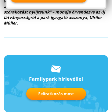
vendégei számára egyaránt élmény, ezáltal teljesül
az a kívánságunk is, hogy az egész család számára
szórakozást nyújtsunk” – mondja örvendezve az új
látványosságról a park igazgató asszonya, Ulrike
Müller.
Familypark hírlevéllel
Feliratkozás most