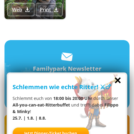
Web
Print
Familypark Newsletter
×
Schlemmen wie echte Ritter! ⚔️🍗
Jetzt anmelden
Schlemmt euch von
18:00 bis 20:00 Uhr
durch unser
All-you-can-eat-Ritterbuffet
und trefft dabei
Filippo
& Minky
!
25.7. | 1.8. | 8.8.
Folge uns auf
Social Media!
Jetzt Dinner-Ticket buchen