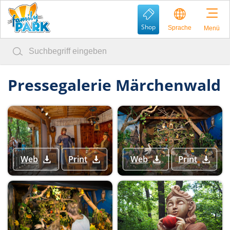
Shop
Sprache
Menü
Pressegalerie Märchenwald
Web
Print
Web
Print