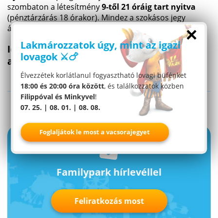
szombaton a létesítmény
9-től 21 óráig tart nyitva
(pénztárzárás 18 órakor). Mindez a szokásos jegy
áráért.
×
Lakmározzatok úgy, mint az igazi
Időpontok: június 25., július 9. és 23.,
lovagok ⚔️🍗
augusztus 6. és 2.
Élvezzétek korlátlanul fogyasztható lovagi büfénket
18:00 és 20:00 óra között
, és találkozzatok közben
Filippóval és Minkyvel
!
07. 25. | 08. 01. | 08. 08.
Foglaljátok le most a vacsorajegyet
Familypark hírlevéllel
Feliratkozás most