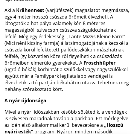
Aki a
Krähennest
(varjúfészek) magaslatot megmássza,
egy 4 méter hosszú csúszda örömeit élvezheti. A
látogatók a hat pálya valamelyikén 8 méteres
magasságból, szivacson csúszva száguldozhatnak
lefelé. Még egy érdekesség: „Tante Mizzis Kleine Farm”
(Mici néni kicsiny farmja) állatsimogatójának a kecskéi a
csúszda körül lefektetett pallódeszkákon mászhatnak
felfelé, így közvetlen közelről figyelhetik a csúszdázás
örömeiben elmerülő gyerekeket. A
Froschhüpfer
(ugráló békák) körhintát a szülőkkel vagy nagyszülőkkel
együtt már a Familypark legfiatalabb vendégei is
élvezhetik: a tó partján békaháton utazva tehetnek meg
néhány szórakoztató kört.
A nyár újdonsága
Mivel a nyári időszakban később sötétedik, a vendégek
is szívesen maradnak tovább a parkban. Ezt mérlegelve
az idén első alkalommal kerül bevezetésre a
„Hosszú
nyári esték”
program. Nyáron minden második