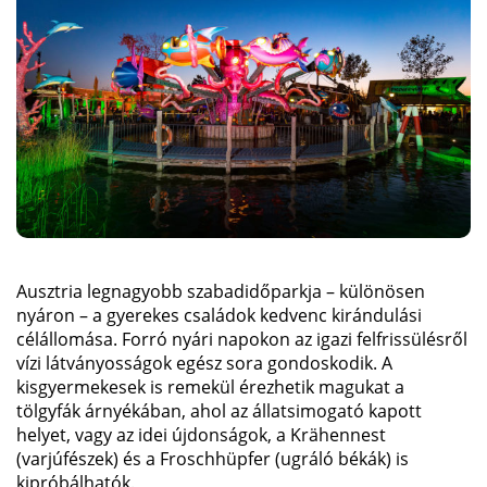
Ausztria legnagyobb szabadidőparkja – különösen
nyáron – a gyerekes családok kedvenc kirándulási
célállomása. Forró nyári napokon az igazi felfrissülésről
vízi látványosságok egész sora gondoskodik. A
kisgyermekesek is remekül érezhetik magukat a
tölgyfák árnyékában, ahol az állatsimogató kapott
helyet, vagy az idei újdonságok, a Krähennest
(varjúfészek) és a Froschhüpfer (ugráló békák) is
kipróbálhatók.