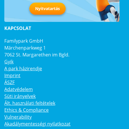
Nyitvatartás
KAPCSOLAT
Familypark GmbH
Märchenparkweg 1
7062 St. Margarethen im Bgld.
Gyik
A park házirendje
Imprint
ÁSZF
Adatvédelem
Süti irányelvek
Ált. használati feltételek
Ethics & Compliance
Vulnerability
Akadálymentességi nyilatkozat