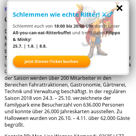
×
www.familypark.at/weihnachtszauber
Schlemmen wie echte Ritter! ⚔️🍗
Über den Familypark
Schlemmt euch von
18:00 bis 20:00 Uhr
durch unser
Der Familypark der M. Müller Ges.m.b.H in St.
All-you-can-eat-Ritterbuffet
und trefft dabei
Filippo
Margarethen im Burgenland ist Österreichs größter
& Minky
!
Freizeitpark. Auf einem Areal von mehr als 145.000 m²
25.7. | 1.8. | 8.8.
bietet der Park Attraktionen in vier unterschiedlichen
Themenwelten: Erlebnisburg, Bauernhof, Märchenwald
Jetzt Dinner-Ticket buchen
und Abenteuerinsel. Außerdem verfügt der Freizeitpark
über 16 verschiedene Gastronomiebereiche. Während
der Saison werden über 200 Mitarbeiter in den
Bereichen Fahrattraktionen, Gastronomie, Gärtnerei,
Technik und Verwaltung beschäftigt. In der regulären
Saison 2018 von 24.3. – 25.10. verzeichnete der
Familypark eine Besucherzahl von 636.000 Personen
und konnte über 26.000 Jahreskarten ausstellen. Zu
Halloween wurden von 26.10. – 4.11. über 62.000 Gäste
begrüßt.