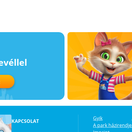
evéllel
t
Gyik
KAPCSOLAT
A park házirendje