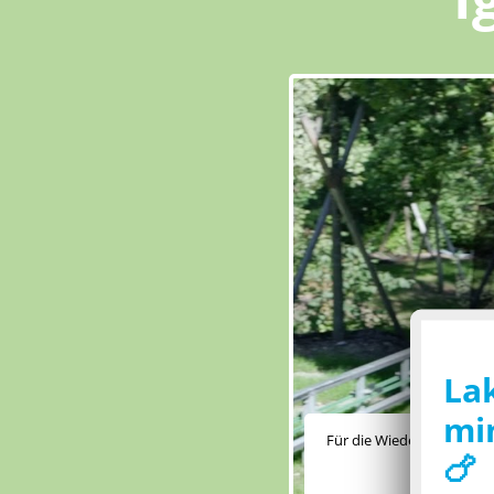
La
min
Für die Wiedergabe dieses
🍗
Ihre Präfere