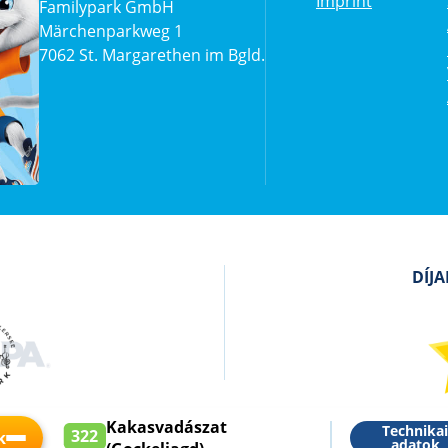
Imprint
Familypark GmbH
Märchenparkweg 1
7062 St. Margarethen im Bgld.
DÍJ
Kakasvadászat
Technika
322
k
adatok