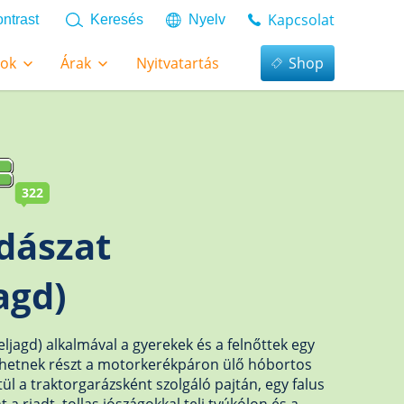
Kapcsolat
ntrast
Keresés
Nyelv
tok
Árak
Nyitvatartás
Shop
322
dászat
agd)
ljagd) alkalmával a gyerekek és a felnőttek egy
hetnek részt a motorkerékpáron ülő hóbortos
l a traktorgarázsként szolgáló pajtán, egy falus