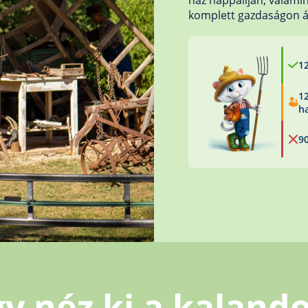
ház nappaliján, valamint
komplett gazdaságon á
1
1
h
9
gy néz ki a kaland