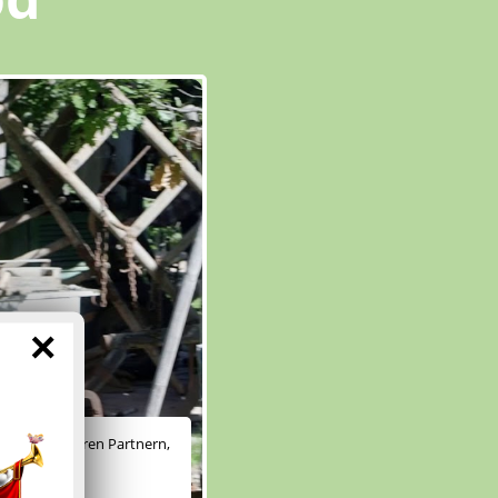
×
ichen es unseren Partnern,
e anzubieten.