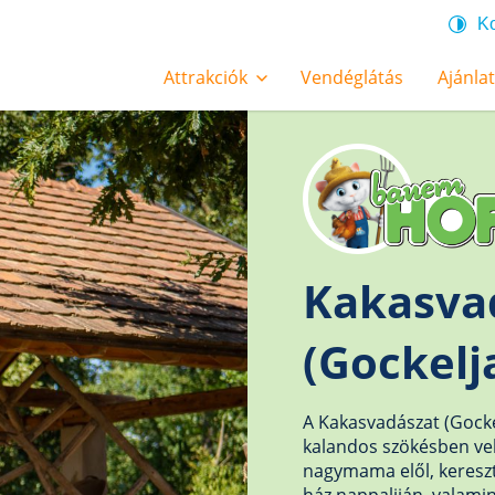
Ko
Attrakciók
Vendéglátás
Ajánla
Kakasva
(Gockelj
A Kakasvadászat (Gocke
kalandos szökésben ve
nagymama elől, keresztü