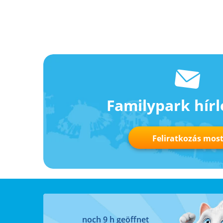
Familypark hírl
Feliratkozás mos
noch 9 h geöffnet