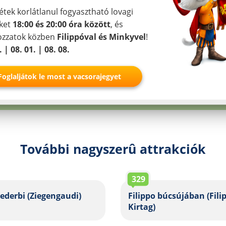
Ich stimme zu
étek korlátlanul fogyasztható lovagi
ket
18:00 és 20:00 óra között
, és
Partner
kozzatok közben
Filippóval és Minkyvel
!
. | 08. 01. | 08. 08.
Foglaljátok le most a vacsorajegyet
További nagyszerû attrakciók
329
ederbi (Ziegengaudi)
Filippo búcsújában (Fili
Kirtag)