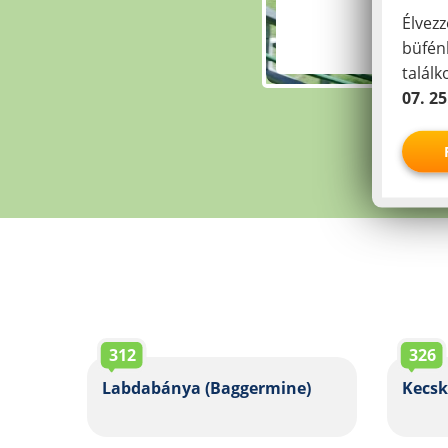
Élvezz
büfén
talál
07. 25
312
326
Labdabánya (Baggermine)
Kecsk