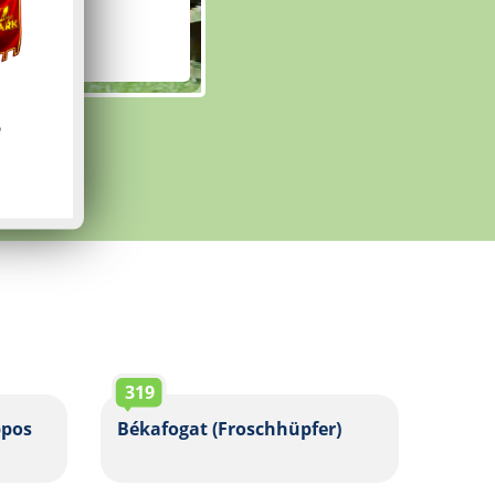
319
ppos
Békafogat (Froschhüpfer)