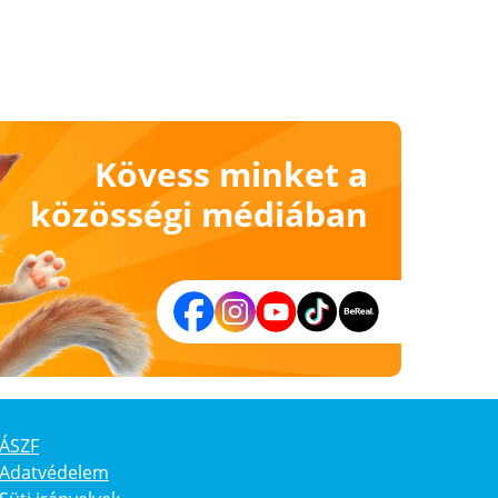
Kövess minket a
közösségi médiában
ÁSZF
Adatvédelem