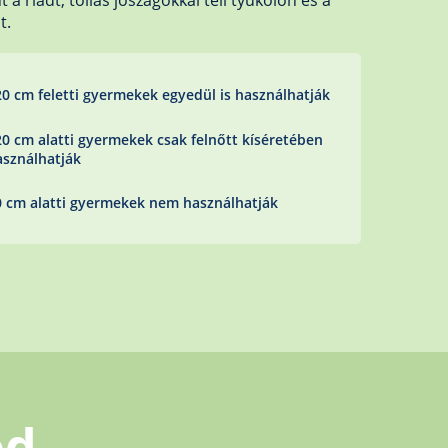
 a riadt, tollas jószágokkal teli tyúkólon és a
t.
20 cm feletti gyermekek egyedül is használhatják
20 cm alatti gyermekek csak felnőtt kíséretében
asználhatják
0 cm alatti gyermekek nem használhatják
od