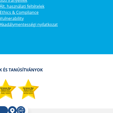
Süti irányelvek
Ált. használati feltételek
Ethics & Compliance
Vulnerability
Akadálymentességi nyilatkozat
AK ÉS TANÚSÍTVÁNYOK
i