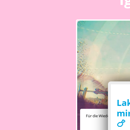
La
min
Für die Wiedergabe dieses
🍗
Ihre Präfere