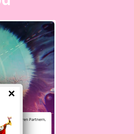
×
ichen es unseren Partnern,
e anzubieten.