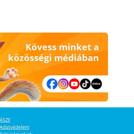
Kövess minket a
közösségi médiában
ÁSZF
Adatvédelem