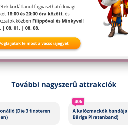
Ich stimme zu
étek korlátlanul fogyasztható lovagi
ket
18:00 és 20:00 óra között
, és
Partner
kozzatok közben
Filippóval és Minkyvel
!
. | 08. 01. | 08. 08.
Foglaljátok le most a vacsorajegyet
További nagyszerû attrakciók
406
onálló (Die 3 finsteren
A kalózmackók bandája 
len)
Bärige Piratenband)