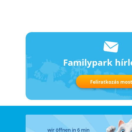
Familypark hírl
Feliratkozás mos
wir öffnen in 6 min