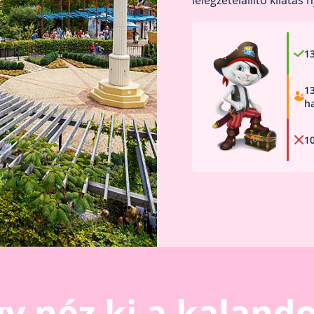
lélegzetelállító kilátás 
1
1
h
1
gy néz ki a kaland