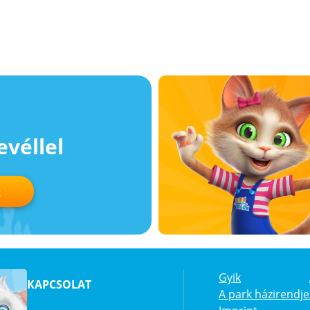
evéllel
t
Gyik
KAPCSOLAT
A park házirendje