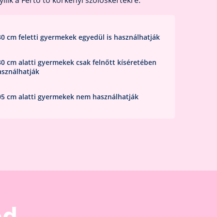
nyílik a Fertő tó körkényi szőlőskertekre.
30 cm feletti gyermekek egyedül is használhatják
30 cm alatti gyermekek csak felnőtt kíséretében
asználhatják
05 cm alatti gyermekek nem használhatják
od