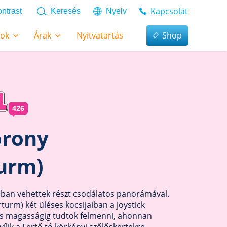
Kapcsolat
ntrast
Keresés
Nyelv
tok
Árak
Nyitvatartás
Shop
426
orony
urm)
ásban vehettek részt csodálatos panorámával.
urm) két üléses kocsijaiban a joystick
es magasságig tudtok felmenni, ahonnan