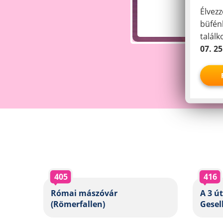
Élvezz
büfén
talál
07. 25
405
416
Római mászóvár
A 3 út
(Römerfallen)
Gesel