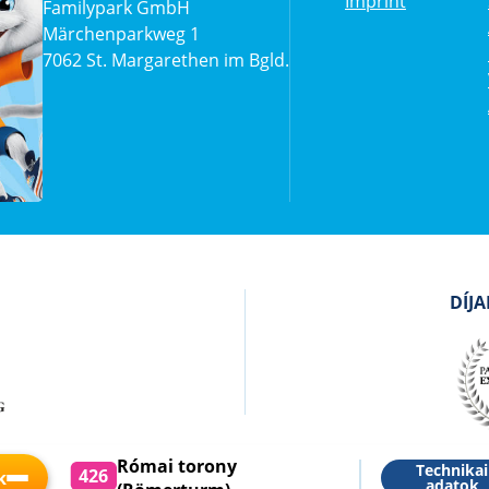
Imprint
Familypark GmbH
Märchenparkweg 1
7062 St. Margarethen im Bgld.
DÍJ
Római torony
Technikai
426
k
adatok