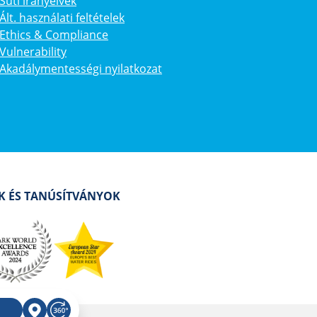
Süti irányelvek
Ált. használati feltételek
Ethics & Compliance
Vulnerability
Akadálymentességi nyilatkozat
AK ÉS TANÚSÍTVÁNYOK