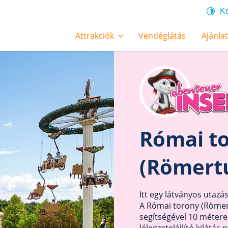
Ko
Attrakciók
Vendéglátás
Ajánla
Római t
(Römert
Itt egy látványos utaz
A Római torony (Römert
segítségével 10 méter