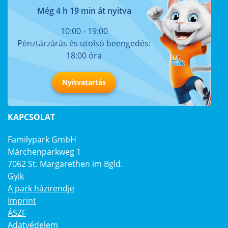
Még 4 h 19 min át nyitva
10:00 - 19:00
Pénztárzárás és utolsó beengedés:
18:00 óra
Nyitvatartás
KAPCSOLAT
Familypark GmbH
Märchenparkweg 1
7062 St. Margarethen im Bgld.
Gyik
A park házirendje
Imprint
ÁSZF
Adatvédelem