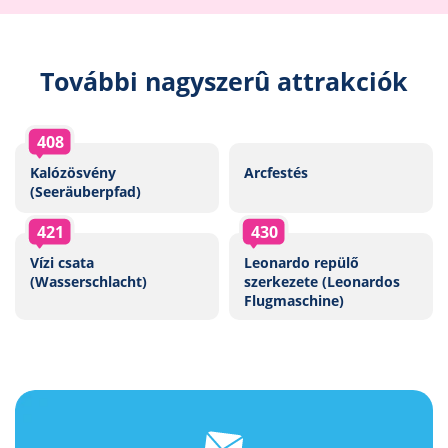
További nagyszerû attrakciók
408
Kalózösvény
Arcfestés
(Seeräuberpfad)
421
430
Vízi csata
Leonardo repülő
(Wasserschlacht)
szerkezete (Leonardos
Flugmaschine)