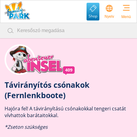
Shop
Nyelv
Menü
409
Távirányítós csónakok
(Fernlenkboote)
Hajóra fel! A távirányítású csónakokkal tengeri csatát
vívhattok barátaitokkal.
*Zseton szükséges