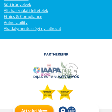
Süti irányelvek
Ált. használati feltételek
Ethics & Compliance
Vulnerability
Akadálymentességi nyilatkozat
PARTNEREINK
DÍJAK ÉS TANÚSÍTVÁNYOK
Attrakciók