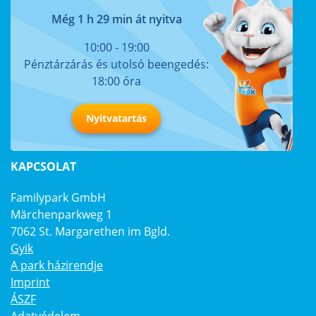
Még 1 h 29 min át nyitva
10:00 - 19:00
Pénztárzárás és utolsó beengedés:
18:00 óra
Nyitvatartás
KAPCSOLAT
Familypark GmbH
Märchenparkweg 1
7062 St. Margarethen im Bgld.
Gyik
A park házirendje
Imprint
ÁSZF
Adatvédelem