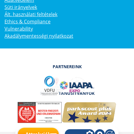
Süti irányelvek
Ált. használati feltételek
Ethics & Compliance
Vulnerability
Akadálymentességi nyilatkozat
PARTNEREINK
DÍJAK ÉS TANÚSÍTVÁNYOK