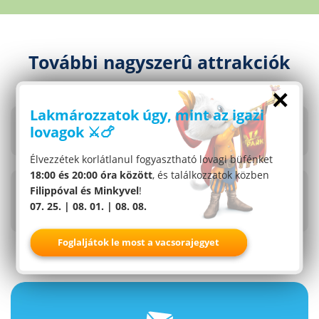
További nagyszerû attrakciók
×
303
329
Lakmározzatok úgy, mint az igazi
Hordótánc (Fassltanz)
Filippo búcsújában
lovagok ⚔️🍗
(Filippos Kirtag)
Élvezzétek korlátlanul fogyasztható lovagi büfénket
315
322
18:00 és 20:00 óra között
, és találkozzatok közben
Filippóval és Minkyvel
!
Patkánymalom
Kakasvadászat
hullámvasút
(Gockeljagd)
07. 25. | 08. 01. | 08. 08.
(Rattenmühle)
Foglaljátok le most a vacsorajegyet