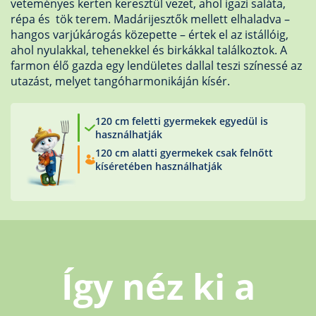
veteményes kerten keresztül vezet, ahol igazi saláta,
répa és tök terem. Madárijesztők mellett elhaladva –
hangos varjúkárogás közepette – értek el az istállóig,
ahol nyulakkal, tehenekkel és birkákkal találkoztok. A
farmon élő gazda egy lendületes dallal teszi színessé az
utazást, melyet tangóharmonikáján kísér.
120 cm feletti gyermekek egyedül is
használhatják
120 cm alatti gyermekek csak felnőtt
kíséretében használhatják
Így néz ki a