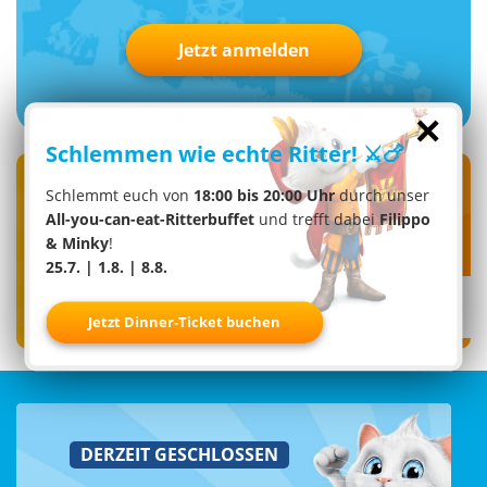
Jetzt anmelden
×
Schlemmen wie echte Ritter! ⚔️🍗
Folge uns auf
Schlemmt euch von
18:00 bis 20:00 Uhr
durch unser
Social Media!
All-you-can-eat-Ritterbuffet
und trefft dabei
Filippo
& Minky
!
25.7. | 1.8. | 8.8.
Jetzt Dinner-Ticket buchen
DERZEIT GESCHLOSSEN