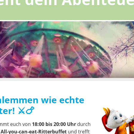
hlemmen wie echte
ter! ⚔️🍗
 Videos ist die Speicherung von Cookies erforderlich. Diese Cookies ermögl
mmt euch von
18:00 bis 20:00 Uhr
durch
nzen bei der Videowiedergabe zu erkennen und Ihnen personalisierte Inhalt
r
All-you-can-eat-Ritterbuffet
und trefft