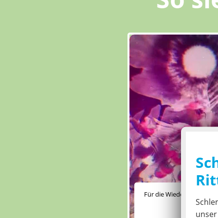
Sc
Rit
Für die Wiedergabe dieses
Schle
Ihre Präfere
unse