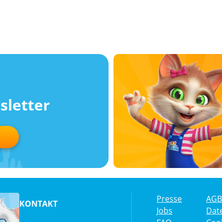
sletter
Presse
AGB
KONTAKT
Jobs
Dat