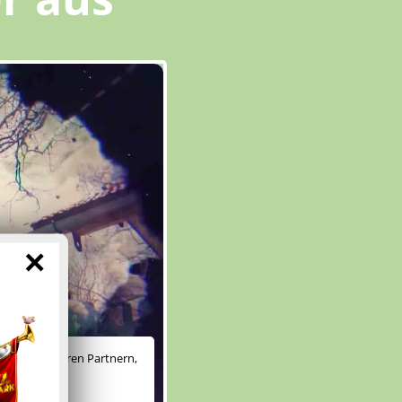
×
ichen es unseren Partnern,
e anzubieten.