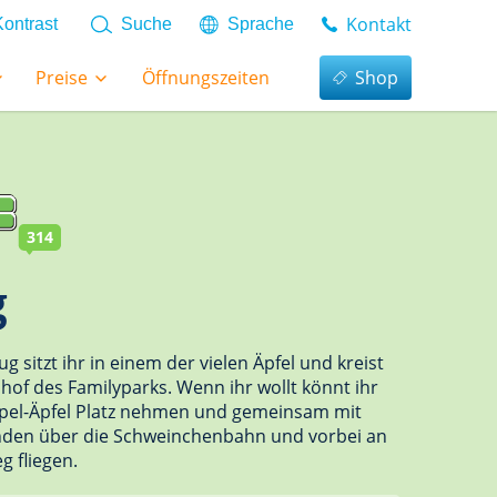
Kontakt
Kontrast
Suche
Sprache
Preise
Öffnungszeiten
Shop
314
g
ug sitzt ihr in einem der vielen Äpfel und kreist
of des Familyparks. Wenn ihr wollt könnt ihr
pel-Äpfel Platz nehmen und gemeinsam mit
nden über die Schweinchenbahn und vorbei an
 fliegen.