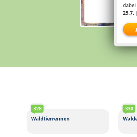
dabei
25.7. 
328
330
Waldtierrennen
Walde