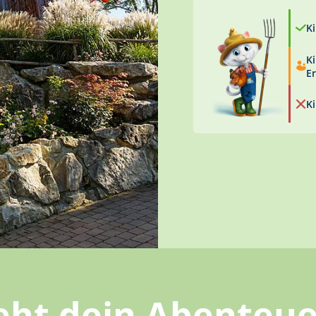
K
Ki
E
K
ieht dein Abenteue