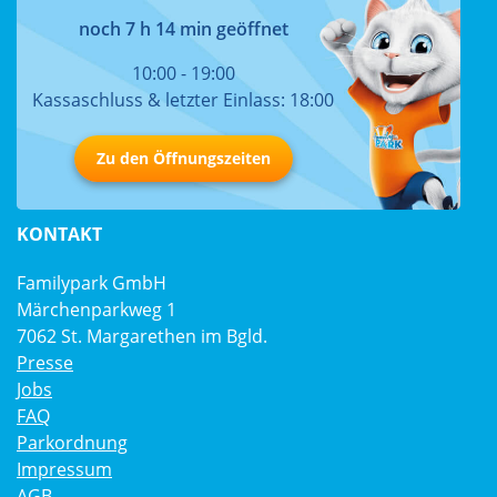
noch 7 h 14 min geöffnet
10:00 - 19:00
Kassaschluss & letzter Einlass: 18:00
Zu den Öffnungszeiten
KONTAKT
Familypark GmbH
Märchenparkweg 1
7062 St. Margarethen im Bgld.
Presse
Jobs
FAQ
Parkordnung
Impressum
AGB