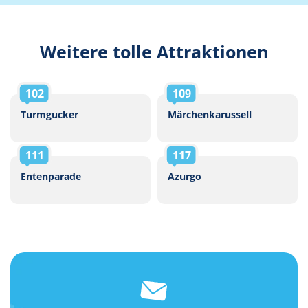
Weitere tolle Attraktionen
102
109
Turmgucker
Märchenkarussell
111
117
Entenparade
Azurgo