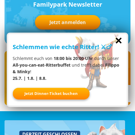
Familypark Newsletter
Jetzt anmelden
×
Schlemmen wie echte Ritter! ⚔️🍗
Schlemmt euch von
18:00 bis 20:00 Uhr
durch unser
Folge uns auf
All-you-can-eat-Ritterbuffet
und trefft dabei
Filippo
Social Media!
& Minky
!
25.7. | 1.8. | 8.8.
Jetzt Dinner-Ticket buchen
DERZEIT GESCHLOSSEN