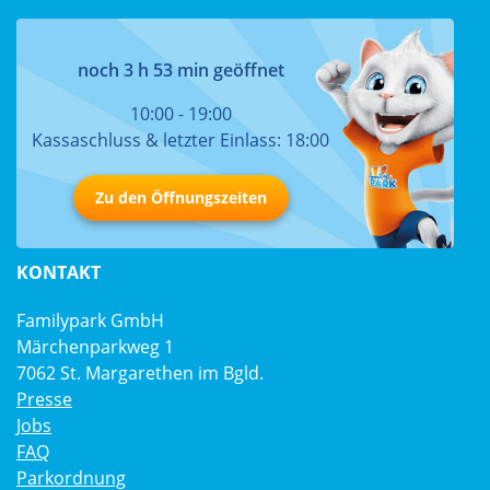
noch 3 h 53 min geöffnet
10:00 - 19:00
Kassaschluss & letzter Einlass: 18:00
Zu den Öffnungszeiten
KONTAKT
Familypark GmbH
Märchenparkweg 1
7062 St. Margarethen im Bgld.
Presse
Jobs
FAQ
Parkordnung